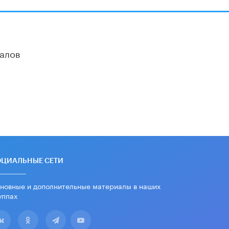
«Евгений Онегин» станет
обязательным для повторения в 10–
11-х классах
4 ИЮНЯ /
КАЧЕСТВО ОБРАЗОВАНИЯ
алов
В Общественной палате предложили
шить школьную форму с учетом
национальных традиций регионов
4 ИЮНЯ /
ШКОЛЬНИКИ
В Госдуме предложили ввести
онлайн-формат для апелляций ЕГЭ
3 ИЮНЯ /
ЕГЭ И ОГЭ
​Яндекс выпустил бесплатный курс
по защите от ИИ-мошенничества
2 ИЮНЯ /
BIG DATA
ОЦИАЛЬНЫЕ СЕТИ
В России начнут применять новые
новные и дополнительные материалы в наших
подходы к разрешению конфликтов
уппах
в школах
2 ИЮНЯ /
ПОДРОСТКИ
Академик РАН предупредил, что