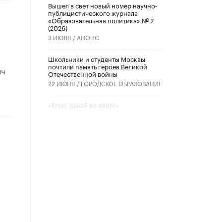
Вышел в свет новый номер научно-
публицистического журнала
«Образовательная политика» № 2
(2026)
3 ИЮЛЯ /
АНОНС
Школьники и студенты Москвы
почтили память героев Великой
ич
Отечественной войны
22 ИЮНЯ /
ГОРОДСКОЕ ОБРАЗОВАНИЕ
«Егор, давай во двор!»
22 ИЮНЯ /
АНОНС
Из закона о регулировании ИИ
убрали запрет на иностранные
нейросети
22 ИЮНЯ /
BIG DATA
Рособрнадзор предупредил о трех
схемах мошенничества в период
сдачи ЕГЭ
19 ИЮНЯ /
ЕГЭ И ОГЭ