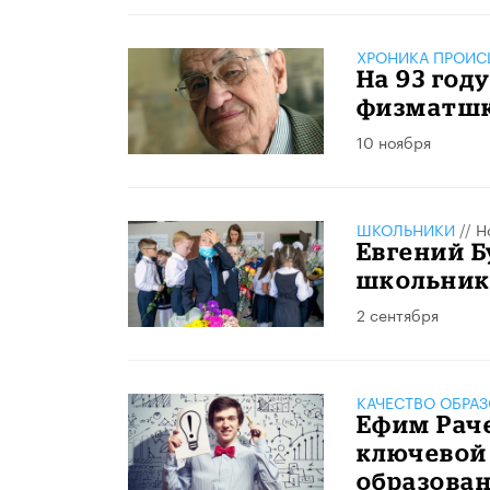
ХРОНИКА ПРОИС
На 93 год
физматшк
10 ноября
ШКОЛЬНИКИ
//
Н
Евгений Б
школьник
2 сентября
КАЧЕСТВО ОБРА
Ефим Раче
ключевой
образова