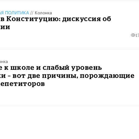
АЯ ПОЛИТИКА
//
Колонка
в Конституцию: дискуссия об
нии
1
онка
 к школе и слабый уровень
и – вот две причины, порождающие
репетиторов