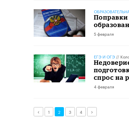
ОБРАЗОВАТЕЛЬН
Поправки 
образова
5 февраля
ЕГЭ И ОГЭ
//
Кол
Недоверие
подготовк
спрос на 
4 февраля
Назад
Далее
1
2
3
4