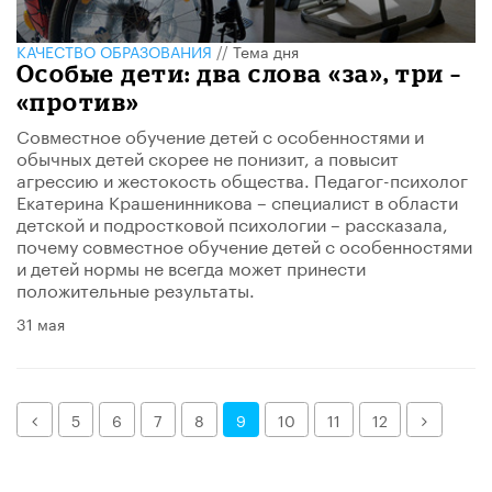
КАЧЕСТВО ОБРАЗОВАНИЯ
//
Тема дня
Особые дети: два слова «за», три –
«против»
​Совместное обучение детей с особенностями и
обычных детей скорее не понизит, а повысит
агрессию и жестокость общества. Педагог-психолог
Екатерина Крашенинникова – специалист в области
детской и подростковой психологии – рассказала,
почему совместное обучение детей с особенностями
и детей нормы не всегда может принести
положительные результаты.​
31 мая
Назад
Далее
5
6
7
8
9
10
11
12