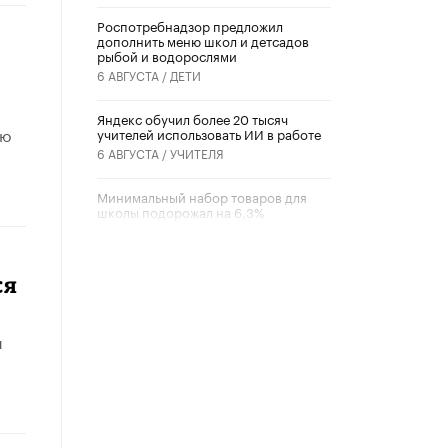
Роспотребнадзор предложил
дополнить меню школ и детсадов
рыбой и водорослями
6 АВГУСТА /
ДЕТИ
​Яндекс обучил более 20 тысяч
ью
учителей использовать ИИ в работе
6 АВГУСТА /
УЧИТЕЛЯ
Минимальный набор товаров для
школы подорожал на 6,3%
5 АВГУСТА /
ШКОЛЬНИКИ
Вышел в свет новый номер научно-
ся
публицистического журнала
«Образовательная политика» № 2
(2026)
и
3 ИЮЛЯ /
АНОНС
Школьники и студенты Москвы
почтили память героев Великой
Отечественной войны
22 ИЮНЯ /
ГОРОДСКОЕ ОБРАЗОВАНИЕ