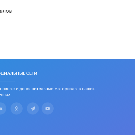
дипломы только из-за не
пройденного антиплагиата
алов
5 ИЮНЯ /
ЧТО ПРОИСХОДИТ?
Минпросвещения просят добавить в
школьные учебники примеры
женщин-инженеров
5 ИЮНЯ /
УЧЕБНИКИ
Уличенный в списывании школьник
вернул себе призовое место на
олимпиаде через суд
5 ИЮНЯ /
ЧТО ПРОИСХОДИТ?
ОЦИАЛЬНЫЕ СЕТИ
«Евгений Онегин» станет
обязательным для повторения в 10–
новные и дополнительные материалы в наших
11-х классах
уппах
4 ИЮНЯ /
КАЧЕСТВО ОБРАЗОВАНИЯ
В Общественной палате предложили
шить школьную форму с учетом
национальных традиций регионов
4 ИЮНЯ /
ШКОЛЬНИКИ