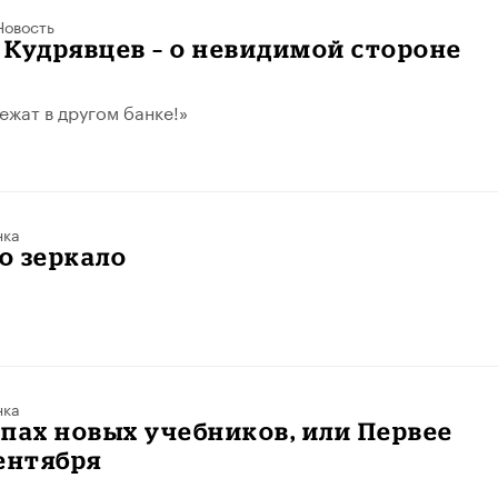
Новость
Кудрявцев – о невидимой стороне
ежат в другом банке!»
нка
о зеркало
нка
пах новых учебников, или Первее
ентября