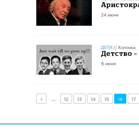
Аристокра
24 июня
ДЕТИ
//
Колонка
Детство –
8 июня
Назад
...
12
13
14
15
16
17