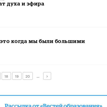
т духа и эфира
 это когда мы были большими
Далее
18
19
20
...
Рассылка от «Вестей образования»