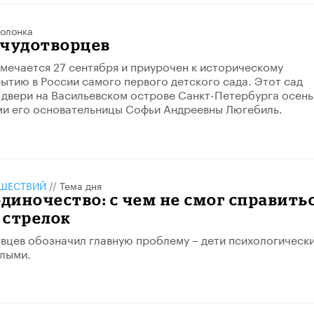
олонка
 чудотворцев
мечается 27 сентября и приурочен к историческому
ытию в России самого первого детского сада. Этот сад
 двери на Васильевском острове Санкт-Петербурга осен
ми его основательницы Софьи Андреевны Люгебиль.
ШЕСТВИЙ
//
Тема дня
одиночество: с чем не смог справить
 стрелок
вцев обозначил главную проблему – дети психологическ
лыми.