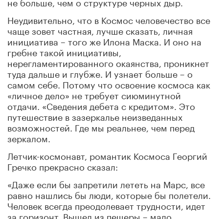
не больше, чем о структуре черных дыр.
Неудивительно, что в Космос человечество все
чаще зовет частная, лучше сказать, личная
инициатива – того же Илона Маска. И оно на
гребне такой инициативы,
нерегламентированного окаянства, проникнет
туда дальше и глубже. И узнает больше – о
самом себе. Потому что освоение космоса как
«личное дело» не требует сиюминутной
отдачи. «Сведения дебета с кредитом». Это
путешествие в зазеркалье неизведанных
возможностей. Где мы реальнее, чем перед
зеркалом.
Летчик-космонавт, романтик Космоса Георгий
Гречко прекрасно сказал:
«Даже если бы запретили лететь на Марс, все
равно нашлись бы люди, которые бы полетели.
Человек всегда преодолевает трудности, идет
за горизонт. Вышел из пещеры – мало,