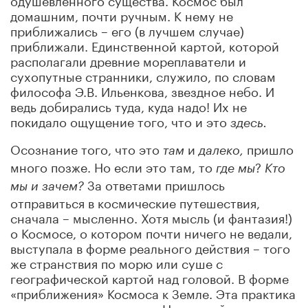
домашним, почти ручным. К нему не
приближались – его (в лучшем случае)
приближали. Единственной картой, которой
располагали древние мореплаватели и
сухопутные странники, служило, по словам
философа Э.В. Ильенкова, звездное небо. И
ведь добирались туда, куда надо! Их не
покидало ощущение того, что и это
здесь.
Осознание того, что это
и
пришло
там
далеко,
много позже. Но если это там, то
?
где мы
Кто
За ответами пришлось
мы и зачем?
отправиться в космические путешествия,
сначала – мысленно. Хотя мысль (и фантазия!)
о Космосе, о котором почти ничего не ведали,
выступала в форме реального действия – того
же странствия по морю или суше с
географической картой над головой. В форме
«приближения» Космоса к Земле. Эта практика
продолжается и поныне. На земной