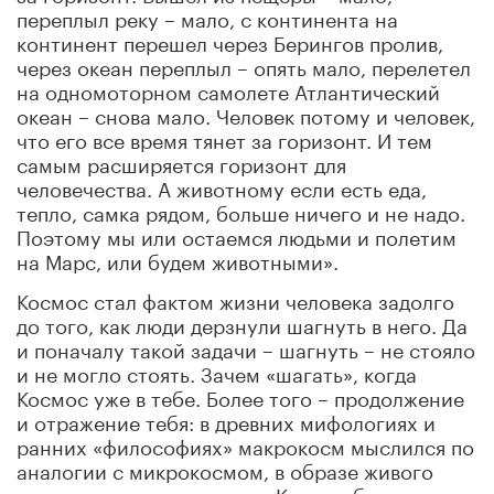
переплыл реку – мало, с континента на
континент перешел через Берингов пролив,
через океан переплыл – опять мало, перелетел
на одномоторном самолете Атлантический
океан – снова мало. Человек потому и человек,
что его все время тянет за горизонт. И тем
самым расширяется горизонт для
человечества. А животному если есть еда,
тепло, самка рядом, больше ничего и не надо.
Поэтому мы или остаемся людьми и полетим
на Марс, или будем животными».
Космос стал фактом жизни человека задолго
до того, как люди дерзнули шагнуть в него. Да
и поначалу такой задачи – шагнуть – не стояло
и не могло стоять. Зачем «шагать», когда
Космос уже в тебе. Более того – продолжение
и отражение тебя: в древних мифологиях и
ранних «философиях» макрокосм мыслился по
аналогии с микрокосмом, в образе живого
одушевленного существа. Космос был