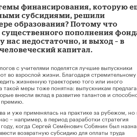
темы финансирования, которую е
тными субсидиями, решили
ере образования? Потому что
 существенного пополнения фонд
 нас недостаточно, и выход – в
 человеческий капитал.
алогов с учителями поделятся лучшие выпускники
от во взрослой жизни. Благодаря стремительному
едить жизненную траекторию того или иного
а такой меры тоже понятна: выпускникам предлага
торые внесли вклад в развитие талантов и способн
т премию.
ова и уже применялась на практике за рубежом, но 
нас – например, в период разработки стратегия
 году, когда Сергей Семёнович Собянин был назн
ввести возвратную субсидию для оплаты труда