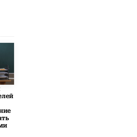
ы
елей
ние
ать
ми