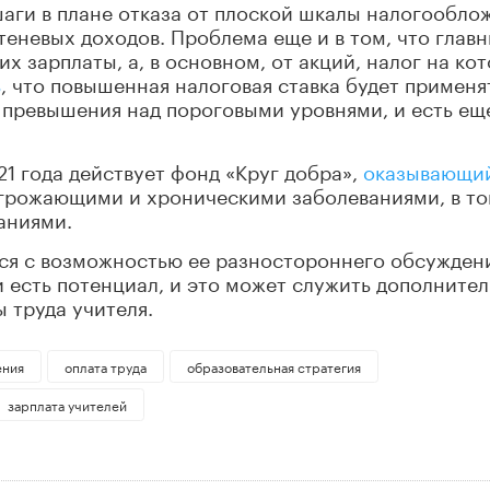
шаги в плане отказа от плоской шкалы налогообло
теневых доходов. Проблема еще и в том, что глав
их зарплаты, а, в основном, от акций, налог на ко
ь
, что повышенная налоговая ставка будет применя
ме превышения над пороговыми уровнями, и есть ещ
021 года действует фонд «Круг добра»,
оказывающи
грожающими и хроническими заболеваниями, в т
аниями.
ться с возможностью ее разностороннего обсужден
еи есть потенциал, и это может служить дополните
 труда учителя.
ния
оплата труда
образовательная стратегия
зарплата учителей