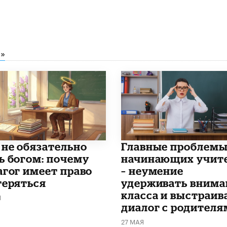
»
 не обязательно
Главные проблем
ь богом: почему
начинающих учит
агог имеет право
– неумение
теряться
удерживать внима
класса и выстраив
Я
диалог с родителя
27 МАЯ