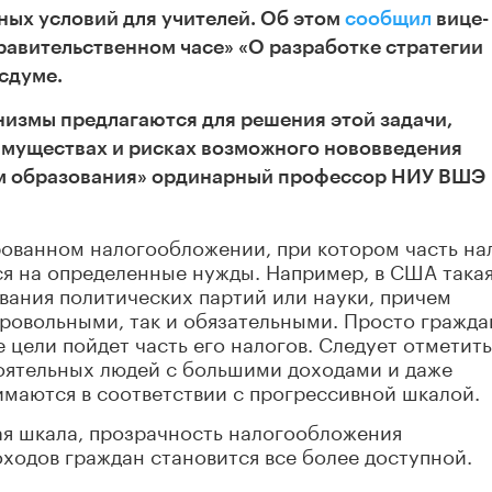
ных условий для учителей. Об этом
сообщил
вице-
авительственном часе» «О разработке стратегии
осдуме.
измы предлагаются для решения этой задачи,
еимуществах и рисках возможного нововведения
ям образования» ординарный профессор НИУ ВШЭ
рованном налогообложении, при котором часть на
ся на определенные нужды. Например, в США така
вания политических партий или науки, причем
бровольными, так и обязательными. Просто гражд
е цели пойдет часть его налогов. Следует отметить
оятельных людей с большими доходами и даже
имаются в соответствии с прогрессивной шкалой.
кая шкала, прозрачность налогообложения
оходов граждан становится все более доступной.