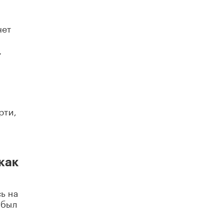
чет
,
рти,
как
ь на
 был