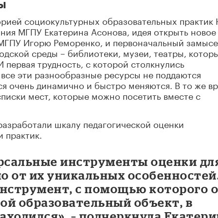
ы
орией социокультурных образовательных практик
ния МГПУ Екатерина Асонова, идея открыть новое
МГПУ Игорю Реморенко, и первоначальный замыс
одской среды – библиотеки, музеи, театры, котор
И первая трудность, с которой столкнулись
о все эти разнообразные ресурсы не поддаются
ся очень динамично и быстро меняются. В то же в
писки мест, которые можно посетить вместе с
разработали шкалу педагогической оценки
 практик.
рсальные инструменты оценки дл
мо от их уникальных особенностей
инструмент, с помощью которого 
ой образовательный объект, в
находился», – подчеркнула Екатер