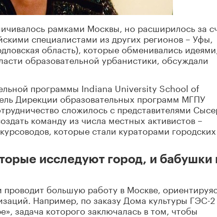
ничивалось рамками Москвы, но расширилось за с
йскими специалистами из других регионов – Уфы,
рдловская область), которые обменивались идеями
ласти образовательной урбанистики, обсуждали
льной программы Indiana University School of
ватель Дирекции образовательных программ МГПУ
отрудничество сложилось с представителями Сысе
оздать команду из числа местных активистов –
скурсоводов, которые стали кураторами городских
торые исследуют город, и бабушки 
 проводит большую работу в Москве, ориентируяс
заций. Например, по заказу Дома культуры ГЭС-2
е», задача которого заключалась в том, чтобы