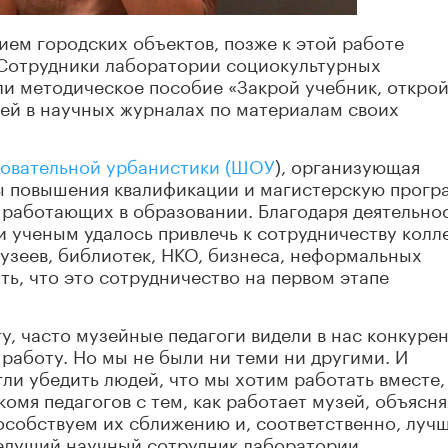
ем городских объектов, позже к этой работе
 Сотрудники лаборатории социокультурных
ли методическое пособие «Закрой учебник, откро
тей в научных журналах по материалам своих
овательной урбанистики (ШОУ
), организующая
ы повышения квалификации и магистерскую прогр
, работающих в образовании. Благодаря деятельно
ученым удалось привлечь к сотрудничеству колле
узеев, библиотек, НКО, бизнеса, неформальных
ть, что это сотрудничество на первом этапе
у, часто музейные педагоги видели в нас конкуре
работу. Но мы не были ни теми ни другими. И
ли убедить людей, что мы хотим работать вместе,
комя педагогов с тем, как работает музей, объясня
особствуем их сближению и, соответственно, луч
 ведущий научный сотрудник лаборатории