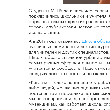
Студенты МГПУ занялись исследовани
подключились школьники и учителя.
образовательных практик разработа
город», опубликовали несколько ста
исследований.
А в 2017 году открылась
Школа образ
публичные семинары и лекции, курс
для учителей и других специалистов
Школы образовательной урбанистики 
самых разных сфер деятельности – м
учительских сообществ. Надо отмети
складывалось не просто и не гладко.
«Когда мы только начинали эту работ
либо людей, желающих оценивать их 
постепенно за несколько лет мы смог
мы не соперничаем, а, наоборот, зна
музейщикам, как работает школа, сп
качеству результата», – рассказала