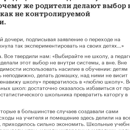
очему же родители делают выбор 
икак не контролируемой
и.
й дочери, подписывая заявление о переходе на
кнула так экспериментировать на своих детях…»
. Все твердили нам: «Выбирайте не школу, а педаг
делали этот выбор не внутри системы, а вне. Вне
димости использовать насилие в обучении: детям
ь неподвижно, делать домашку, над ними не висит
«ненавижу школу» превратилось в «люблю школу». В
ных школ: достаточно оказалось избавиться от пр
статистического школьника превратить каторгу в
торые в большинстве случаев создавали сами
ходы на учителя и помещение здесь делили на все
, приходилось сильно экономить. Школьные учебн
идумывали игры, искали интересные методики, ходи