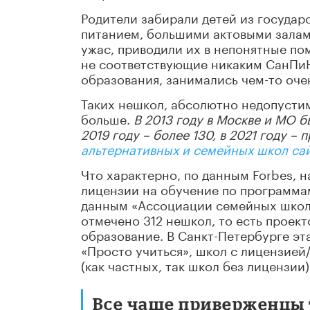
Родители забирали детей из государ
питанием, большими актовыми зала
ужас, приводили их в непонятные по
не соответствующие никаким СанПиНа
образования, занимались чем-то оче
Таких нешкол, абсолютно недопустим
больше.
В 2013 году в Москве и МО бы
2019 году – более 130, в 2021 году 
альтернативных и семейных школ сай
Что характерно, по данным Forbes, н
лицензии на обучение по программа
данным «Ассоциации семейных школ» 
отмечено 312 нешкол, то есть проек
образование. В Санкт-Петербурге эт
«Просто учиться», школ с лицензией/
(как частных, так школ без лицензии)
Все чаще приверженцы