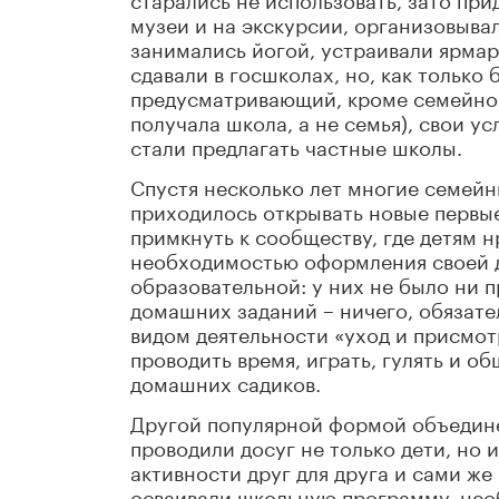
музеи и на экскурсии, организовыва
занимались йогой, устраивали ярмарк
сдавали в госшколах, но, как только
предусматривающий, кроме семейной,
получала школа, а не семья), свои у
стали предлагать частные школы.
Спустя несколько лет многие семейн
приходилось открывать новые первые
примкнуть к сообществу, где детям 
необходимостью оформления своей д
образовательной: у них не было ни п
домашних заданий – ничего, обязате
видом деятельности «уход и присмотр
проводить время, играть, гулять и о
домашних садиков.
Другой популярной формой объедине
проводили досуг не только дети, но 
активности друг для друга и сами же
осваивали школьную программу, нео