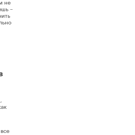
м не
ешь –
чить
ально
в
,
как
 все