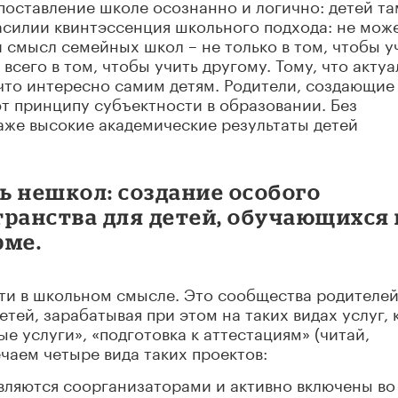
поставление школе осознанно и логично: детей та
насилии квинтэссенция школьного подхода: не мож
и смысл семейных школ – не только в том, чтобы у
всего в том, чтобы учить другому. Тому, что акту
что интересно самим детям. Родители, создающие
т принципу субъектности в образовании. Без
аже высокие академические результаты детей
ь нешкол: создание особого
транства для детей, обучающихся 
рме.
ти в школьном смысле. Это сообщества родителей
тей, зарабатывая при этом на таких видах услуг, 
е услуги», «подготовка к аттестациям» (читай,
чаем четыре вида таких проектов:
вляются соорганизаторами и активно включены во