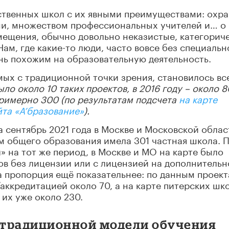
ственных школ с их явными преимуществами: охра
ми, множеством профессиональных учителей и… о
мещения, обычно довольно неказистые, категорич
м, где какие-то люди, часто вовсе без специальн
нь похожим на образовательную деятельность.
ых с традиционной точки зрения, становилось вс
ло около 10 таких проектов, в 2016 году – около 80
– примерно 300 (по результатам подсчета
на карте
та «А’бразование»
).
а сентябрь 2021 года в Москве и Московской облас
м общего образования имела 301 частная школа. 
на тот же период, в Москве и МО на карте было
тов без лицензии или с лицензией на дополнительн
а пропорция ещё показательнее: по данным проект
аккредитацией около 70, а на карте питерских шк
 их уже около 230.
 традиционной модели обучения