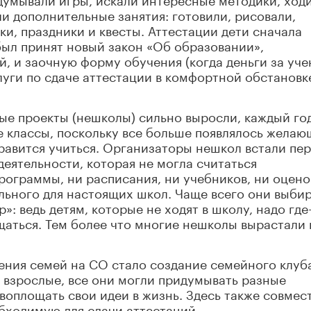
ли дополнительные занятия: готовили, рисовали,
и, праздники и квесты. Аттестации дети сначала
 был принят новый закон «Об образовании»,
 и заочную форму обучения (когда деньги за уче
слуги по сдаче аттестации в комфортной обстановк
ые проекты (нешколы) сильно выросли, каждый го
 классы, поскольку все больше появлялось желаю
нравится учиться. Организаторы нешкол встали пе
еятельности, которая не могла считаться
рограммы, ни расписания, ни учебников, ни оцено
льного для настоящих школ. Чаще всего они выби
»: ведь детям, которые не ходят в школу, надо где
бщаться. Тем более что многие нешколы вырастали 
ния семей на СО стало создание семейного клуба
и взрослые, все они могли придумывать разные
 воплощать свои идеи в жизнь. Здесь также совмес
бходимую для сдачи аттестаций.