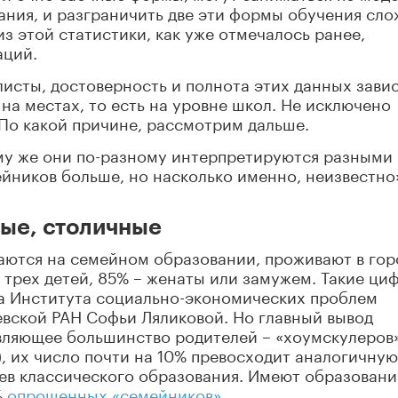
ния, и разграничить две эти формы обучения сло
из этой статистики, как уже отмечалось ранее,
аций.
листы, достоверность и полнота этих данных зави
на местах, то есть на уровне школ. Не исключено
По какой причине, рассмотрим дальше.
ому же они по-разному интерпретируются разными
ейников больше, но насколько именно, неизвестно»
ые, столичные
аются на семейном образовании, проживают в гор
 трех детей, 85% – женаты или замужем. Такие ци
а Института социально-экономических проблем
вской РАН Софьи Ляликовой. Но главный вывод
авляющее большинство родителей – «хоумскулеров»
, их число почти на 10% превосходит аналогичную
ев классического образования. Имеют образовани
%
опрошенных «семейников»
.