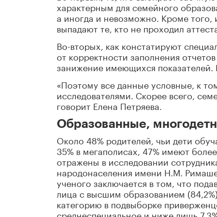
характерным для семейного образова
а иногда и невозможно. Кроме того, 
выпадают те, кто не проходил аттест
Во-вторых, как констатируют специа
от корректности заполнения отчетов 
занижение имеющихся показателей. 
«Поэтому все данные условные, к т
исследователями. Скорее всего, сем
говорит Елена Петряева.
Образованные, многодетн
Около 48% родителей, чьи дети обуч
35% в мегаполисах, 47% имеют более
отражены в исследовании сотрудник
народонаселения имени Н.М. Римаше
ученого заключается в том, что под
лица с высшим образованием (84,2%)
категорию в подвыборке приверженц
среднеспециальное и ниже лишь 7,3