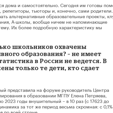
ся дома и самостоятельно. Сегодня им готовы пом
, репетиторы, тьюторы и, конечно, сами родители.
вать альтернативные образовательные проекты, кл
ания, А-школы, вообще ничем не напоминающие
ему. Их более подробную характеристику мы
лько школьников охвачены
вного образования? – не имеет
татистика в России не ведется. В
ены только те дети, кто сдает
рый представила на форуме руководитель Центра
лирования в образовании МГПУ Елена Петряева,
о 2023 годы внушительный – в 10 раз (c 17623 до
инамика за тот же период весьма скромная: с 0,1%
в по всей стране.