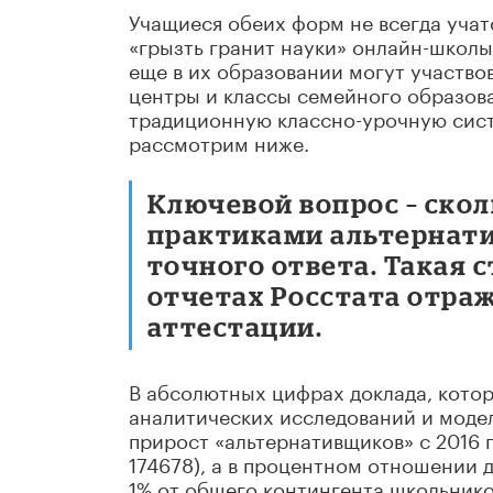
Учащиеся обеих форм не всегда учат
«грызть гранит науки» онлайн-школы
еще в их образовании могут участво
центры и классы семейного образов
традиционную классно-урочную сист
рассмотрим ниже.
Ключевой вопроc – ско
практиками альтернати
точного ответа. Такая с
отчетах Росстата отраж
аттестации.
В абсолютных цифрах доклада, кото
аналитических исследований и моде
прирост «альтернативщиков» с 2016 п
174678), а в процентном отношении д
1% от общего контингента школьнико