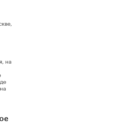
скве,
, на
е
аде
 на
ое