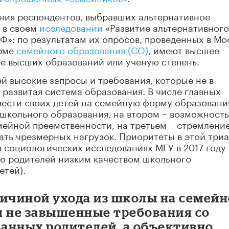
ания респондентов, выбравших альтернативное
 в своем
исследовании
«Развитие альтернативного
Ф»: по результатам их опросов, проведенных в Мо
орме
семейного образования (СО)
, имеют высшее
лее высших образований или ученую степень.
ей высокие запросы и требования, которые не в
 развитая система образования. В числе главных
ести своих детей на семейную форму образования
 школьного образования, на втором – возможность
мейной преемственности, на третьем – стремлени
ать чрезмерных нагрузок. Приоритеты в этой три
в социологических исследованиях МГУ в 2017 году
во родителей низким качеством школьного
етей).
ричиной ухода из школы на семейн
я не завышенные требования со
анных родителей, а объективно