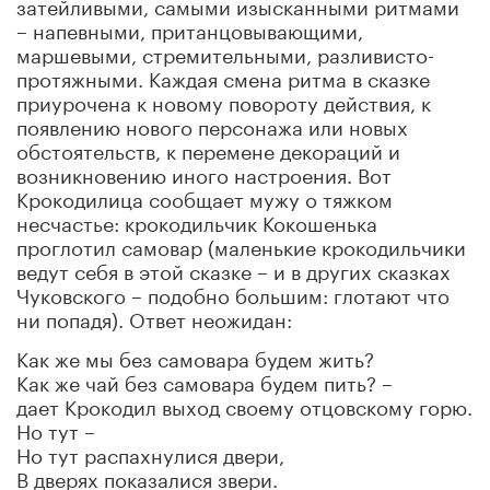
затейливыми, самыми изысканными ритмами
– напевными, пританцовывающими,
маршевыми, стремительными, разливисто-
протяжными. Каждая смена ритма в сказке
приурочена к новому повороту действия, к
появлению нового персонажа или новых
обстоятельств, к перемене декораций и
возникновению иного настроения. Вот
Крокодилица сообщает мужу о тяжком
несчастье: крокодильчик Кокошенька
проглотил самовар (маленькие крокодильчики
ведут себя в этой сказке – и в других сказках
Чуковского
–
подобно большим: глотают что
ни попадя). Ответ неожидан:
Как же мы без самовара будем жить?
Как же чай без самовара будем пить? –
дает Крокодил выход своему отцовскому горю.
Но тут –
Но тут распахнулися двери,
В дверях показалися звери.