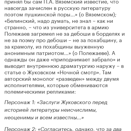
принял бы сам П.А. Вяземский известие, что
навсегда зачислен в русскую литературу
поэтом пушкинской поры...» (о Вяземском);
«Белинский, надо думать, не знал – как ни
странно, – что из университета в армию
Полежаев загремел не за дебоши в борделях и
не за поэму про дебоши – не за похабщину, а
за крамолу, из похабщины выуженную
анонимным патриотом...» (о Полежаеве). А
однажды он даже «приподнимает забрало» и
выводит внутреннюю драматургию наружу – в
статье о Жуковском «Ночной смотр». Там
авторский монолог «разведен» между двумя
исполнителями, которые обмениваются
полемическими репликами:
Персонаж 1: «Заслуги Жуковского перед
историей литературы неисчислимы,
неоценимы и всем известны...»
Персонаж 2: «Согласитесь, однако, что за два