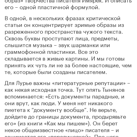
его – одной пластичной формулой.
В одной, в нескольких фразах критической
статьи он концентрирует зримые образы из
разреженного пространства чужого текста.
Сквозь буквы проступают лица, предметы,
слышится музыка – звук шарманки или
граммофонной пластинки. Все это
складывается в живые картины. И мы готовы
принять их чуть ли не за более настоящие, чем
те, которые были созданы писателем.
Для Лурье важны «литературные репутации» –
как некая исходная точка. Тут опять Тынянов
вспоминается: «Есть документы парадные, и
они врут, как люди. У меня нет никакого
пиетета к “документу вообще”. Не верьте,
дойдите до границы документа, продырявьте
его» (из книги «Как мы пишем»). Он берет
некое общеизвестное «лицо» писателя – и
занимается его «перелицовкой». Про него