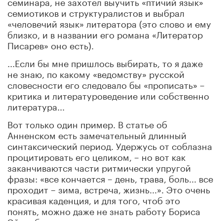
семинара, не захотел выучить «птичий язык»
семиотиков и структуралистов и выбрал
«человечий язык» литератора (это слово и ему
близко, и в названии его романа «Литератор
Писарев» оно есть).
...Если бы мне пришлось выбирать, то я даже
не знаю, по какому «ведомству» русской
словесности его следовало бы «прописать» –
критика и литературоведение или собственно
литература...
Вот только один пример. В статье об
Анненском есть замечательный длинный
синтаксический период. Удержусь от соблазна
процитировать его целиком, – но вот как
заканчиваются части ритмически упругой
фразы: «все кончается – день, трава, боль... все
проходит – зима, встреча, жизнь...». Это очень
красивая каденция, и для того, чтоб это
понять, можно даже не знать работу Бориса
Эйхенбаума о мелодике русского лирического