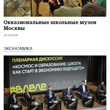
​Окказиональные школьные музеи
Москвы
26 ИЮНЯ
ЭКОНОМИКА