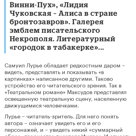
Винни-Пух», «Лидия
Чуковская – Алиса в стране
бронтозавров». Галерея
эмблем писательского
Некрополя. Литературный
«городок в табакерке»...
Самуил Лурье обладает редкостным даром –
видеть, представлять и показывать «в
картинках» написанное другими. Таково
устройство его читательского зрения. Так в
«Театральном романе» Максудов представлял
освещенную театральную сцену, населенную
движущимися человечками.
Лурье – читатель-зритель. Для него понять
автора – означает увидеть его и его
персонажей, и – увидеть некий «суммарный
образ» творчества писателя Имярек. И описать