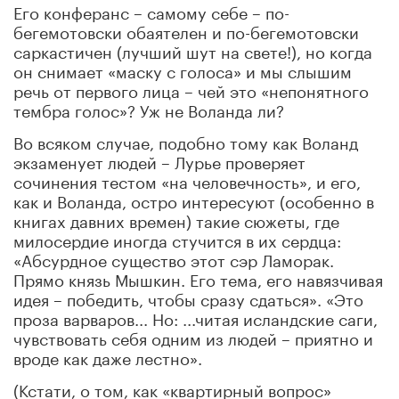
Его конферанс – самому себе – по-
бегемотовски обаятелен и по-бегемотовски
саркастичен (лучший шут на свете!), но когда
он снимает «маску с голоса» и мы слышим
речь от первого лица – чей это «непонятного
тембра голос»? Уж не Воланда ли?
Во всяком случае, подобно тому как Воланд
экзаменует людей – Лурье проверяет
сочинения тестом «на человечность», и его,
как и Воланда, остро интересуют (особенно в
книгах давних времен) такие сюжеты, где
милосердие иногда стучится в их сердца:
«Абсурдное существо этот сэр Ламорак.
Прямо князь Мышкин. Его тема, его навязчивая
идея – победить, чтобы сразу сдаться». «Это
проза варваров... Но: ...читая исландские саги,
чувствовать себя одним из людей – приятно и
вроде как даже лестно».
(Кстати, о том, как «квартирный вопрос»