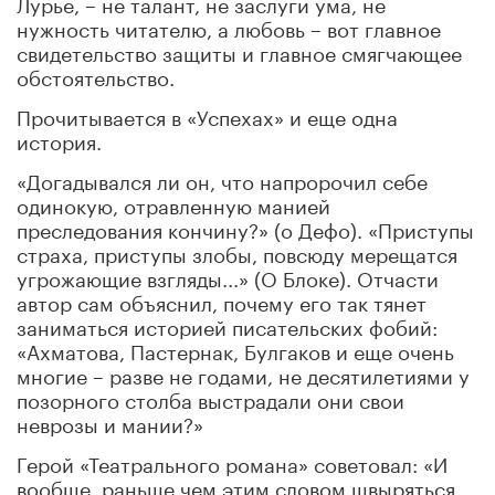
Лурье, – не талант, не заслуги ума, не
нужность читателю, а любовь – вот главное
свидетельство защиты и главное смягчающее
обстоятельство.
Прочитывается в «Успехах» и еще одна
история.
«Догадывался ли он, что напророчил себе
одинокую, отравленную манией
преследования кончину?» (о Дефо). «Приступы
страха, приступы злобы, повсюду мерещатся
угрожающие взгляды...» (О Блоке). Отчасти
автор сам объяснил, почему его так тянет
заниматься историей писательских фобий:
«Ахматова, Пастернак, Булгаков и еще очень
многие – разве не годами, не десятилетиями у
позорного столба выстрадали они свои
неврозы и мании?»
Герой «Театрального романа» советовал: «И
вообще, раньше чем этим словом швыряться,