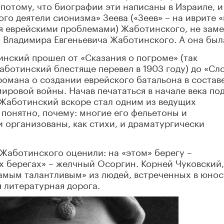
потому, что биографии эти написаны в Израиле, и
го деятели сионизма» Зеева («Зеев» – на иврите «
ься еврейскими проблемами) Жаботинского, не зам
 Владимира Евгеньевича Жаботинского. А она был
инский прошел от «Сказания о погроме» (так
аботинский блестяще перевел в 1903 году) до «Сло
романа о создании еврейского батальона в состав
ировой войны. Начав печататься в начале века по
, Жаботинский вскоре стал одним из ведущих
 понятно, почему: многие его фельетоны и
 организованы, как стихи, и драматургически
Жаботинского оценили: на «этом» берегу –
х берегах» – желчный Осоргин. Корней Чуковский,
амым талантливым» из людей, встреченных в юнос
я литературная дорога.