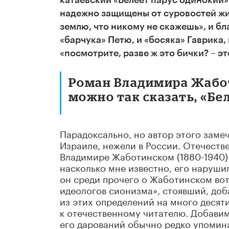
катаевский «Белеет парус одинокий»?
надежно защищены от суровостей жи
землю, что никому не скажешь», и бл
«барчука» Петю, и «босяка» Гаврика,
«посмотрите, разве ж это бички? – эт
Роман Владимира Жабот
можно так сказать, «Бе
Парадоксально, но автор этого заме
Израиле, нежели в России. Отечеств
Владимире Жаботинском (1880-1940)
насколько мне известно, его наруши
он среди прочего о Жаботинском вот 
идеологов сионизма», стоявший, доб
из этих определений на много десят
к отечественному читателю. Добави
его дарований обычно редко упоминаю