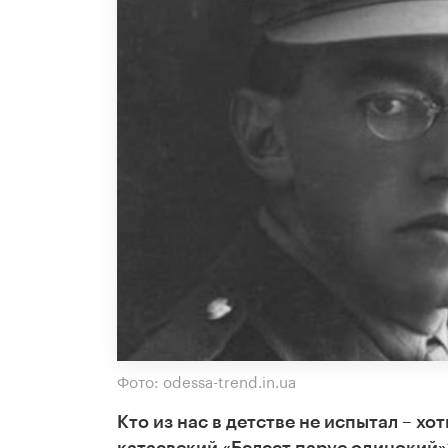
Фото: odessa-trend.in.ua
Кто из нас в детстве не испытал – хо