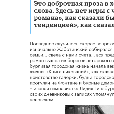
Это добротная проза в
слова. Здесь нет игры 
романа», как сказали бы
тенденцией», как сказа
Последнее случилось скорее вопреки,
изначально Жаботинский собирался н
семьи... свела с нами счета... вся п
роман вышел из берегов авторского 
бурливая городская жизнь начала ве
жизни. «Книга ликований», как сказ
неистовство галерки, будни городск
прогулки на Фонтане и бурные демо
– и юная гимназистка Лидия Гинзбург
своих дневниковых записях упомяну
человеком.