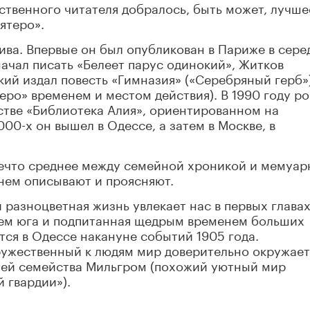
чественного читателя добралось, быть может, лучше
ятеро».
ива. Впервые он был опубликован в Париже в сере
начал писать «Белеет парус одинокий», Житков
кий издал повесть «Гимназия» («Серебряный герб»
еро» временем и местом действия). В 1990 году р
ьстве «Библиотека Алия», ориентированном на
00-х он вышел в Одессе, а затем в Москве, в
ечто среднее между семейной хроникой и мемуа
 нем описывают и проясняют.
 разноцветная жизнь увлекает нас в первых глава
ем юга и подпитанная щедрым временем больших
ся в Одессе накануне событий 1905 года.
ужественный к людям мир доверительно окружает
етей семейства Мильгром (похожий уютный мир
 гвардии»).