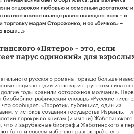
 Пенная волна бьет о борт ялика, два мальчика
зни отцовской любовью и семейным достатком; и
агостное южное солнце равно освещает всех – и
 и торговку мадам Стороженко, и ее «бичков» –
о воши...»
инского «Пятеро» – это, если
леет парус одинокий» для взрослых
чательного русского романа гораздо больше извес
енные энциклопедии и словари о русском писател
 долгие годы хранили осторожное молчание. Перв
л биобиблиографический словарь «Русские писате
что сообщает: «Теоретик, публицист, один из
авим, у истоков создания государства Израиль, – 
илетий перекрыло книгам (и имени) Жаботинского 
м, что и зарубежные биографы Жаботинского в пе
т (а то и совсем избегают разговора) о его