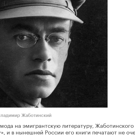
Владимир Жаботинский
 мода на эмигрантскую литературу, Жаботинского 
у», и в нынешней России его книги печатают не оч