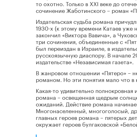
то охотно. Только в XXI веке до оте
сочинение Жаботинского – роман «П
Издательская судьба романа причудл
1930-х (к этому времени Катаев уже 
закончил «Виктора Вавича», а Чуковс
три сочинения, объединенные с «Пят
был переиздан в Израиле, в издател
русскоязычную диаспору. В начале 20
издательстве «Независимая газета».
В жанровом отношении «Пятеро» – н
романом. Но эти понятия мало что в
Какая-то удивительно полнокровная и
романа – освещенная щедрым солнц
ожиданий. Действие романа начинает
Многонаселенный, многоголосый, др
главных героев романа – пятерых д
окружает героев булгаковской «Белой