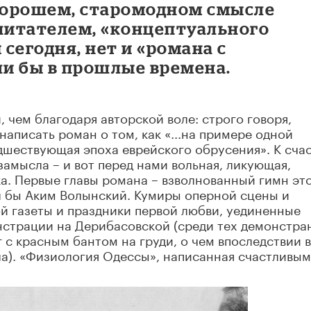
 хорошем, старомодном смысле
с читателем, «концептуального
 сегодня, нет и «романа с
ли бы в прошлые времена.
 чем благодаря авторской воле: строго говоря,
аписать роман о том, как «...на примере одной
редшествующая эпоха еврейского обрусения». К сча
замысла – и вот перед нами вольная, ликующая,
ка. Первые главы романа – взволнованный гимн эт
ал бы Аким Волынский. Кумиры оперной сцены и
ой газеты и праздники первой любви, уединенные
нстрации на Дерибасовской (среди тех демонстра
 с красным бантом на груди, о чем впоследствии в
ла). «Физиология Одессы», написанная счастливым