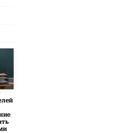
5 ИЮНЯ /
ЧТО ПРОИСХОДИТ?
«Евгений Онегин» станет обязательным
для повторения в 10–11-х классах
4 ИЮНЯ /
КАЧЕСТВО ОБРАЗОВАНИЯ
В Общественной палате предложили
шить школьную форму с учетом
национальных традиций регионов
4 ИЮНЯ /
ШКОЛЬНИКИ
В Госдуме предложили ввести онлайн-
формат для апелляций ЕГЭ
3 ИЮНЯ /
ЕГЭ И ОГЭ
​Яндекс выпустил бесплатный курс по
ы
защите от ИИ-мошенничества
2 ИЮНЯ /
BIG DATA
елей
В России начнут применять новые
ние
подходы к разрешению конфликтов в
школах
ать
2 ИЮНЯ /
ПОДРОСТКИ
ми