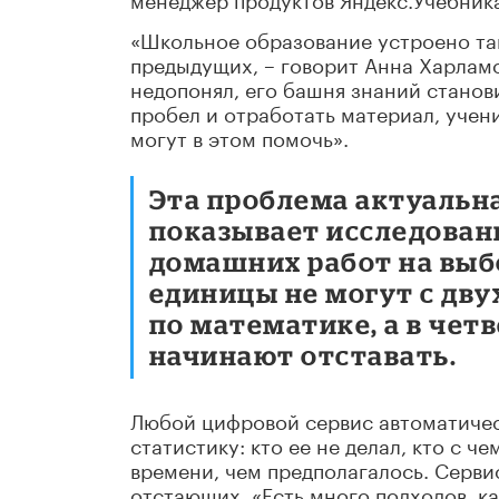
«Школьное образование устроено так
предыдущих, – говорит Анна Харламов
недопонял, его башня знаний станов
пробел и отработать материал, учен
могут в этом помочь».
Эта проблема актуальна
показывает исследован
домашних работ на выбо
единицы не могут с дву
по математике, а в чет
начинают отставать.
Любой цифровой сервис автоматичес
статистику: кто ее не делал, кто с ч
времени, чем предполагалось. Серви
отстающих. «Есть много подходов, ка