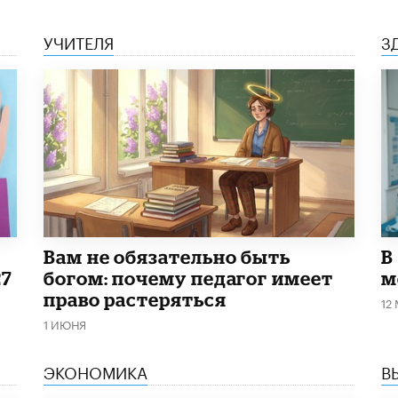
УЧИТЕЛЯ
З
​Вам не обязательно быть
В
27
богом: почему педагог имеет
м
право растеряться
12
1 ИЮНЯ
ЭКОНОМИКА
В