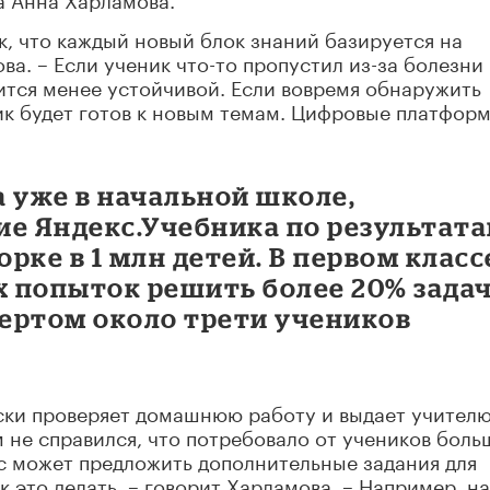
, что каждый новый блок знаний базируется на
а. – Если ученик что-то пропустил из-за болезни
ится менее устойчивой. Если вовремя обнаружить
ик будет готов к новым темам. Цифровые платфор
 уже в начальной школе,
ие Яндекс.Учебника по результат
рке в 1 млн детей. В первом класс
х попыток решить более 20% зада
вертом около трети учеников
ки проверяет домашнюю работу и выдает учител
ем не справился, что потребовало от учеников боль
с может предложить дополнительные задания для
к это делать, – говорит Харламова. – Например, на