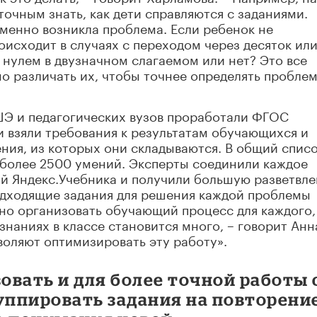
очным знать, как дети справляются с заданиями.
именно возникла проблема. Если ребенок не
оисходит в случаях с переходом через десяток или
с нулем в двузначном слагаемом или нет? Это все
но различать их, чтобы точнее определять проблем
ШЭ и педагогических вузов проработали ФГОС
 взяли требования к результатам обучающихся и
ния, из которых они складываются. В общий списо
 более 2500 умений. Эксперты соединили каждое
ий Яндекс.Учебника и получили большую разветвл
подходящие задания для решения каждой проблемы
но организовать обучающий процесс для каждого,
знаниях в классе становится много, – говорит Анн
оляют оптимизировать эту работу».
вать и для более точной работы 
уппировать задания на повторени