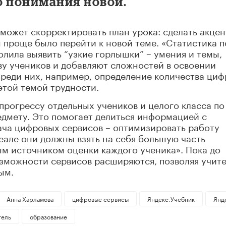
о понимания новой.
 может скорректировать план урока: сделать акцен
 проще было перейти к новой теме. «Статистика п
лила выявить “узкие горлышки” – умения и темы,
у учеников и добавляют сложностей в освоении
Среди них, например, определение количества циф
этой темой трудности.
 прогрессу отдельных учеников и целого класса по
едмету. Это помогает делиться информацией с
ача цифровых сервисов – оптимизировать работу
деале они должны взять на себя большую часть
м источником оценки каждого ученика». Пока до
озможности сервисов расширяются, позволяя учит
ым.
Анна Харламова
цифровые сервисы
Яндекс.Учебник
Янд
тель
образование