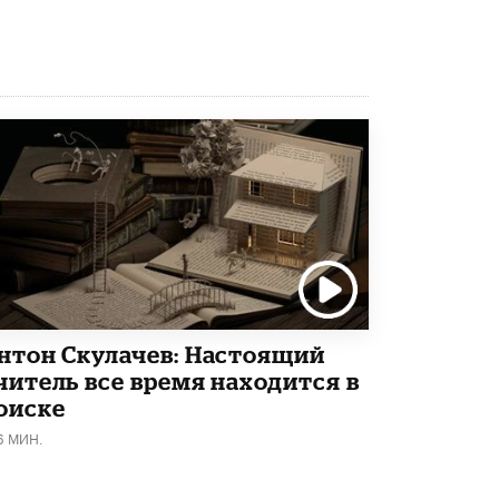
Академик РАН предупредил, что
ChatGPT отучит школьников думать
1 ИЮНЯ /
ШКОЛЬНИКИ
нтон Скулачев: Настоящий
читель все время находится в
оиске
6 МИН.