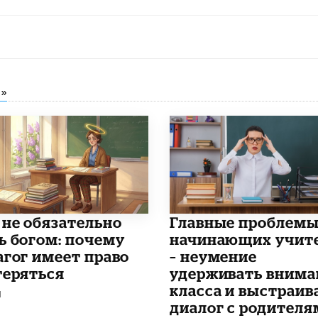
»
 не обязательно
Главные проблем
ь богом: почему
начинающих учит
агог имеет право
– неумение
теряться
удерживать внима
класса и выстраив
Я
диалог с родителя