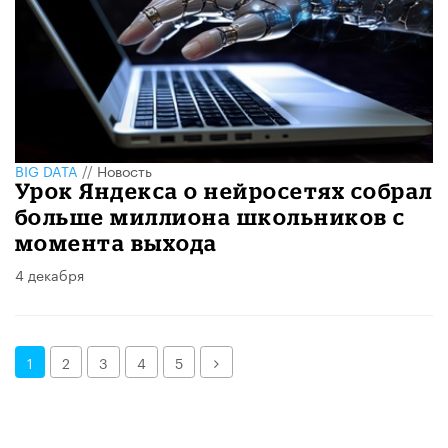
BIG DATA
//
Новость
Урок Яндекса о нейросетях собрал
больше миллиона школьников с
момента выхода
4 декабря
Далее
1
2
3
4
5