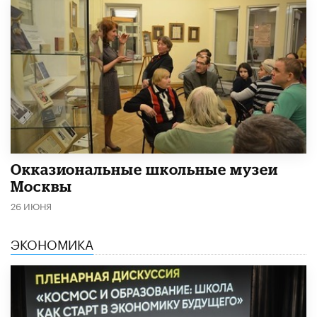
​Окказиональные школьные музеи
Москвы
26 ИЮНЯ
ЭКОНОМИКА