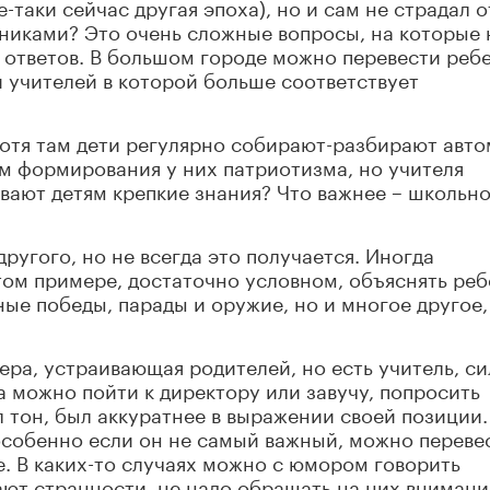
-таки сейчас другая эпоха), но и сам не страдал о
никами? Это очень сложные вопросы, на которые 
ответов. В большом городе можно перевести ребе
и учителей в которой больше соответствует
отя там дети регулярно собирают-разбирают авто
м формирования у них патриотизма, но учителя
вают детям крепкие знания? Что важнее – школьн
другого, но не всегда это получается. Иногда
том примере, достаточно условном, объяснять реб
ные победы, парады и оружие, но и многое другое,
ера, устраивающая родителей, но есть учитель, с
 можно пойти к директору или завучу, попросить
л тон, был аккуратнее в выражении своей позиции.
особенно если он не самый важный, можно переве
. В каких-то случаях можно с юмором говорить
ают странности, не надо обращать на них внимани