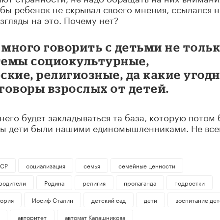
обы ребенок не скрывал своего мнения, ссылался н
взгляды на это. Почему нет?
с много говорить с детьми не толь
 темы социокультурные,
кие, религиозные, да какие угодн
зговоры взрослых от детей.
 него будет закладываться та база, которую потом 
обы дети были нашими единомышленниками. Не все
СР
социализация
семья
семейные ценности
родители
Родина
религия
пропаганда
подростки
тория
Иосиф Сталин
детский сад
дети
воспитание дет
авторитет
автомат Калашникова