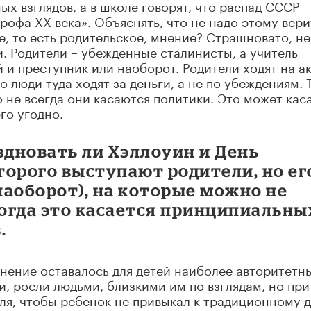
х взглядов, а в школе говорят, что распад СССР –
рофа ХХ века». Объяснять, что не надо этому вери
е, то есть родительское, мнение? Страшновато, не
и. Родители – убежденные сталинисты, а учитель
й и преступник или наоборот. Родители ходят на а
то люди туда ходят за деньги, а не по убеждениям. 
 не всегда они касаются политики. Это может кас
го угодно.
здновать ли Хэллоуин и День
торого выступают родители, но ег
наоборот), на которые можно не
огда это касается принципиальны
.
мнение оставалось для детей наиболее авторитетн
, росли людьми, близкими им по взглядам, но при
ля, чтобы ребенок не привыкал к традиционному д