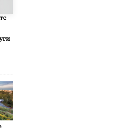
те
уги
е