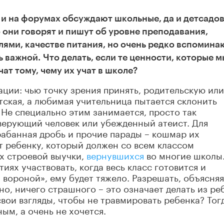
 и на форумах обсуждают школьные, да и детсадо
 они говорят и пишут об уровне преподавания,
лями, качестве питания, но очень редко вспомина
ь важной.
Что делать, если те ценности, которые м
ат тому, чему их учат в школе?
ации: чью точку зрения принять, родительскую или
ская, а любимая учительница пытается склонить
. Не специально этим занимается, просто так
 верующий человек или убежденный атеист. Для
рабанная дробь и прочие парады – кошмар их
ят ребенку, который должен со всем классом
х строевой выучки,
вернувшихся
во многие школы.
иях участвовать, когда весь класс готовится и
 вороной», ему будет тяжело. Разрешать, объясняя
но, ничего страшного – это означает делать из ре
вои взгляды, чтобы не травмировать ребенка? Тог
ым, а очень не хочется.