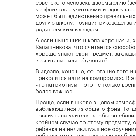
советского человека двоемыслию (все
конфликтов с учителями и однокласс
может быть единственно правильных 
другую школу, позиция руководства 
родительским взглядам.
А если нынешняя школа хорошая и, х
Калашникова, что считается способо
хорошо знают свой предмет, заклады
воспитание или обучение?
В идеале, конечно, сочетание того и 
приходится идти на компромисс. В э
что патриотизм – это не только воен
более важное.
Проще, если в школе в целом атмосф
выбивающийся из общего фона. Тогда
повлиять на учителя, чтобы он сбави
крайнем случае по этому предмету, 
ребенка на индивидуальное обучение
ребенку, что у некоторых людей быв