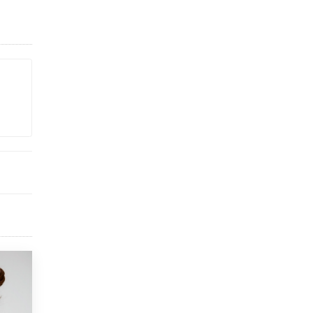
Академик РАН предупредил, что
ChatGPT отучит школьников думать
1 ИЮНЯ /
ШКОЛЬНИКИ