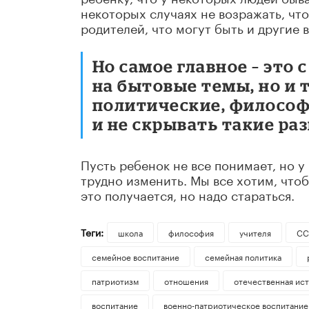
некоторых случаях не возражать, чт
родителей, что могут быть и другие 
Но самое главное – это 
на бытовые темы, но и
политические, философс
и не скрывать такие ра
Пусть ребенок не все понимает, но у
трудно изменить. Мы все хотим, чт
это получается, но надо стараться.
Теги:
школа
философия
учителя
СС
семейное воспитание
семейная политика
патриотизм
отношения
отечественная ис
воспитание
военно-патриотическое воспитание