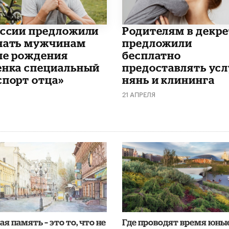
оссии предложили
Родителям в декре
чать мужчинам
предложили
ле рождения
бесплатно
енка специальный
предоставлять усл
спорт отца»
нянь и клининга
21 АПРЕЛЯ
я память – это то, что не
Где проводят время юны