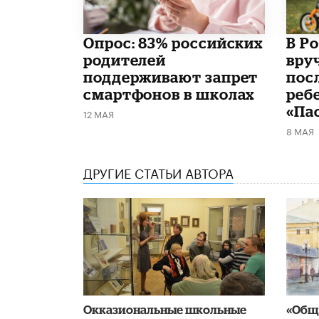
Опрос: 83% российских
В Р
родителей
вру
поддерживают запрет
пос
смартфонов в школах
реб
«Па
12 МАЯ
8 МАЯ
ДРУГИЕ СТАТЬИ АВТОРА
​Окказиональные школьные
«Обща