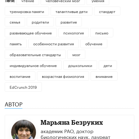
чтение
человеческий мозг
умения
тренировка памяти
талантливые дети
стандарт
семья
родители
развитие
развивающее обучение
психология
письмо
память
особенности развития
обучение
образовательные стандарты
мозг
индивидуальное обучение
дошкольники
дети
воспитание
возрастная физиология
внимание
EdCrunch 2019
АВТОР
Марьяна Безруких
академик РАО, доктор
биологических наук, лауреат