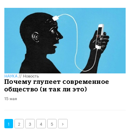
НАУКА
//
Новость
Почему глупеет современное
общество (и так ли это)
15 мая
Далее
1
2
3
4
5