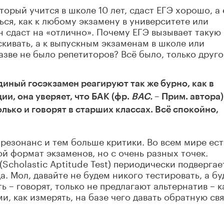
торый учится в школе 10 лет, сдаст ЕГЭ хорошо, а
ься, как к любому экзамену в университете или
н сдаст на «отлично». Почему ЕГЭ вызывает такую
скивать, а к выпускным экзаменам в школе или
азве не было репетиторов? Всё было, только друг
Единый госэкзамен реагируют так же бурно, как в
и, она уверяет, что БАК (фр.
BAC.
– Прим. автора
олько и говорят в старших классах. Всё спокойно,
 резонанс и тем больше критики. Во всем мире ест
й формат экзаменов, но с очень разных точек.
Scholastic Aptitude Test) периодически подвергае
а. Мол, давайте не будем никого тестировать, а б
ь – говорят, только не предлагают альтернатив – к
и, как измерять, на базе чего давать обратную свя