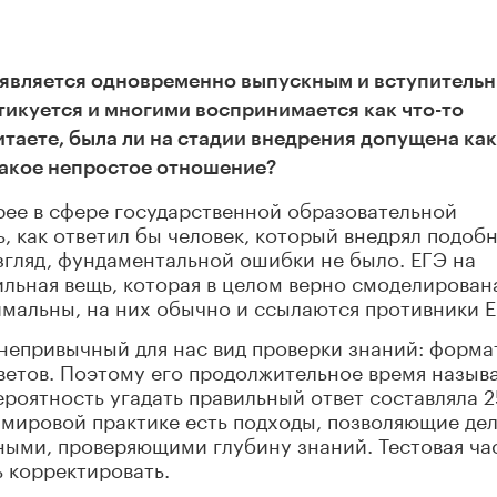
ГЭ является одновременно выпускным и вступитель
икуется и многими воспринимается как что-то
итаете, была ли на стадии внедрения допущена как
такое непростое отношение?
ее в сфере государственной образовательной
ть, как ответил бы человек, который внедрял подоб
взгляд, фундаментальной ошибки не было. ЕГЭ на
ильная вещь, которая в целом верно смоделирован
мальны, на них обычно и ссылаются противники Е
непривычный для нас вид проверки знаний: форма
ветов. Поэтому его продолжительное время назыв
роятность угадать правильный ответ составляла 2
в мировой практике есть подходы, позволяющие де
ными, проверяющими глубину знаний. Тестовая ча
ь корректировать.