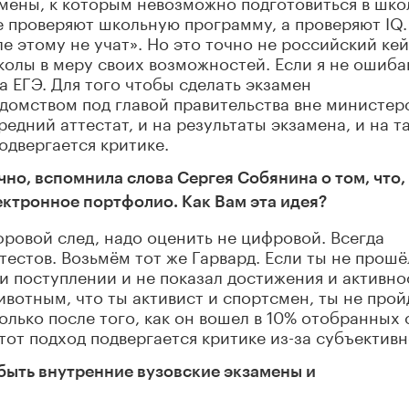
мены, к которым невозможно подготовиться в шко
е проверяют школьную программу, а проверяют IQ.
ле этому не учат». Но это точно не российский кей
школы в меру своих возможностей. Если я не ошиба
а ЕГЭ. Для того чтобы сделать экзамен
домством под главой правительства вне министер
редний аттестат, и на результаты экзамена, и на т
одвергается критике.
чно, вспомнила слова Сергея Собянина о том, что,
ектронное портфолио. Как Вам эта идея?
фровой след, надо оценить не цифровой. Всегда
тестов. Возьмём тот же Гарвард. Если ты не прошё
и поступлении и не показал достижения и активно
ивотным, что ты активист и спортсмен, ты не прой
лько после того, как он вошел в 10% отобранных 
тот подход подвергается критике из-за субъективн
 быть внутренние вузовские экзамены и