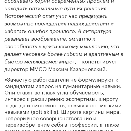
осознавать корни современных проблем и
находить оптимальные пути их решения.
Исторический опыт учит нас предвидеть
возможные последствия наших действий и
избегать ошибок прошлого. А литература
развивает воображение, эмпатию и
способность к критическому мышлению, что
делает человека более гибким и адаптивным в
», – констатирует
быстро меняющемся мире
директор ММСО Максим Казарновский.
«Зачастую работодатели не формулируют к
кандидатам запрос на гуманитарные навыки.
Они ставят во главу угла обучаемость,
интерес к расширению экспертизы, широту
подхода и системность, называя это мягкими
навыками (soft skills). Широта картины мира,
непрерывное совершенствование и
переизобретение себя в профессии, а также
смена карьерного трека уходят корнями в