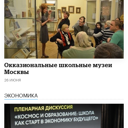
​Окказиональные школьные музеи
Москвы
26 ИЮНЯ
ЭКОНОМИКА