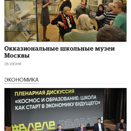
​Окказиональные школьные музеи
Москвы
26 ИЮНЯ
ЭКОНОМИКА