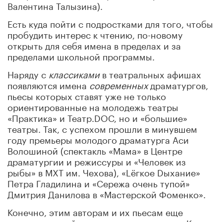
Валентина Талызина).
Есть куда пойти с подростками для того, чтобы
пробудить интерес к чтению, по-новому
открыть для себя имена в пределах и за
пределами школьной программы.
Наряду с
классиками
в театральных афишах
появляются имена
современных
драматургов,
пьесы которых ставят уже не только
ориентированные на молодежь театры
«Практика» и Театр.DOC, но и «большие»
театры. Так, с успехом прошли в минувшем
году премьеры молодого драматурга Аси
Волошиной (спектакль «Мама» в Центре
драматургии и режиссуры и «Человек из
рыбы» в МХТ им. Чехова), «Lёгкое Dыхание»
Петра Гладилина и «Сережа очень тупой»
Дмитрия Данилова в «Мастерской Фоменко».
Конечно, этим авторам и их пьесам еще
предстоит пройти испытание временем. К