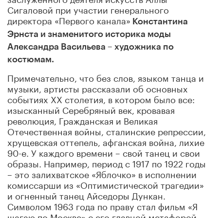
Сигаловой при участии генерального
директора «Первого канала»
Константина
Эрнста и знаменитого историка моды
Александра Васильева – художника по
костюмам.
Примечательно, что без слов, языком танца и
музыки, артисты рассказали об основных
событиях ХХ столетия, в котором было все:
изысканный Серебряный век, кровавая
революция, Гражданская и Великая
Отечественная войны, сталинские репрессии,
хрущевская оттепель, афганская война, лихие
90-е. У каждого времени – свой танец и свои
образы. Например, период с 1917 по 1922 годы
– это залихватское «Яблочко» в исполнении
комиссарши из «Оптимистической трагедии»
и огненный танец Айседоры Дункан.
Символом 1963 года по праву стал фильм «Я
шагаю по Москве» с его главной метафорой –