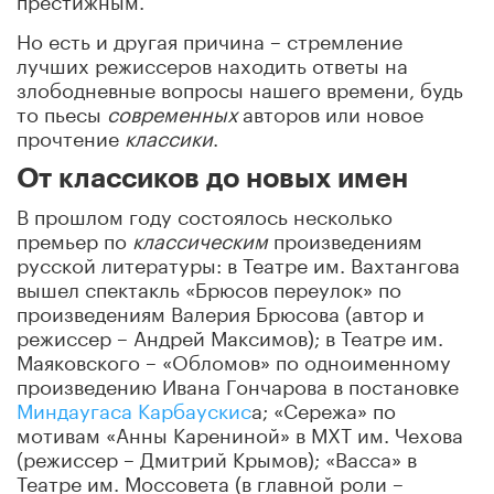
Но есть и другая причина – стремление
лучших режиссеров находить ответы на
злободневные вопросы нашего времени, будь
то пьесы
современных
авторов или новое
прочтение
классики
.
От классиков до новых имен
В прошлом году состоялось несколько
премьер по
классическим
произведениям
русской литературы: в Театре им. Вахтангова
вышел спектакль «Брюсов переулок» по
произведениям Валерия Брюсова (автор и
режиссер – Андрей Максимов); в Театре им.
Маяковского – «Обломов» по одноименному
произведению Ивана Гончарова в постановке
Миндаугаса Карбаускис
а; «Сережа» по
мотивам «Анны Карениной» в МХТ им. Чехова
(режиссер – Дмитрий Крымов); «Васса» в
Театре им. Моссовета (в главной роли –