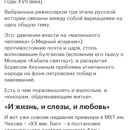
годы XVII века).
Выбранные режиссером три этапа русской
истории связаны между собой вариациями на
одну общую тему.
Это: давление власти на «маленького
человека» («Медный всадник»);
противостояние поэта и царя, столь
волновавшее Булгакова (вспомним его пьесу о
Мольере «Кабала святош»), и раскрытая
Борисом Акуниным проблема угнетенного
народа на фоне петровских побед и
завоеваний.
Есть о чем поразмышлять и взрослым, и
«юношам, обдумывающим житье».
«И жизнь, и слезы, и любовь»
И вот уже совсем недавняя премьера в МХТ им.
Чехова – «ХХ век. Бал» – в постановке
заслуженного деятеля искусств Аллы