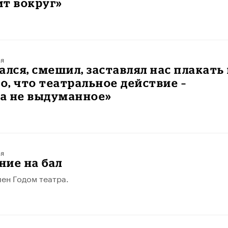
ит вокруг»
ья
ался, смешил, заставлял нас плакать
то, что театральное действие –
 а не выдуманное»
ья
ние на бал
лен Годом театра.