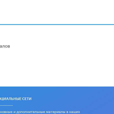
дипломы только из-за не
пройденного антиплагиата
5 ИЮНЯ /
ЧТО ПРОИСХОДИТ?
Минпросвещения просят добавить в
школьные учебники примеры
женщин-инженеров
5 ИЮНЯ /
УЧЕБНИКИ
алов
Уличенный в списывании школьник
вернул себе призовое место на
олимпиаде через суд
5 ИЮНЯ /
ЧТО ПРОИСХОДИТ?
«Евгений Онегин» станет
обязательным для повторения в 10–
11-х классах
4 ИЮНЯ /
КАЧЕСТВО ОБРАЗОВАНИЯ
В Общественной палате предложили
шить школьную форму с учетом
ОЦИАЛЬНЫЕ СЕТИ
национальных традиций регионов
4 ИЮНЯ /
ШКОЛЬНИКИ
новные и дополнительные материалы в наших