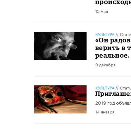
происход
15 мая
КУЛЬТУРА
//
Стат
«Он радов
верить в 
реальное,
9 декабря
КУЛЬТУРА
//
Стат
Приглаше
2019 год объяв
14 января