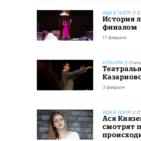
ИДИ В ТЕАТР!
//
С
История л
финалом
17 февраля
КУЛЬТУРА
//
Стат
Театральн
Казарнов
3 февраля
ИДИ В ТЕАТР!
//
С
Ася Князе
смотрят п
происходи