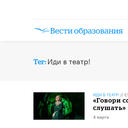
Иди в театр!
Тег:
ИДИ В ТЕАТР!
//
С
«Говори с
слушать»
4 марта