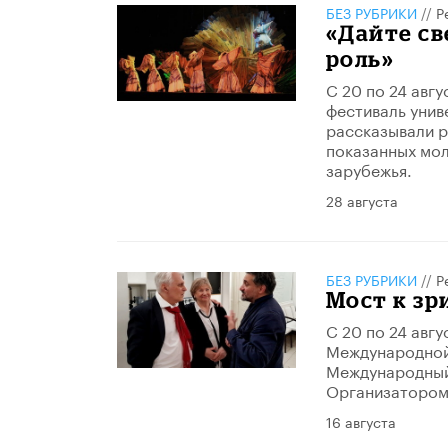
БЕЗ РУБРИКИ
//
Р
«Дайте св
роль»
С 20 по 24 авг
фестиваль унив
рассказывали р
показанных мол
зарубежья.
28 августа
БЕЗ РУБРИКИ
//
Р
Мост к з
С 20 по 24 авг
Международной 
Международный
Организатором
16 августа