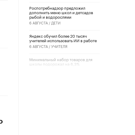
Роспотребнадзор предложил
дополнить меню школ и детсадов
рыбой и водорослями
6 АВГУСТА /
ДЕТИ
​Яндекс обучил более 20 тысяч
учителей использовать ИИ в работе
6 АВГУСТА /
УЧИТЕЛЯ
Минимальный набор товаров для
школы подорожал на 6,3%
5 АВГУСТА /
ШКОЛЬНИКИ
Вышел в свет новый номер научно-
публицистического журнала
«Образовательная политика» № 2
(2026)
3 ИЮЛЯ /
АНОНС
Школьники и студенты Москвы
почтили память героев Великой
о
Отечественной войны
22 ИЮНЯ /
ГОРОДСКОЕ ОБРАЗОВАНИЕ