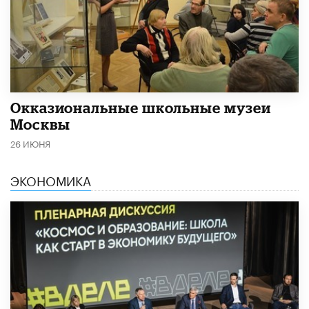
​Окказиональные школьные музеи
Москвы
26 ИЮНЯ
ЭКОНОМИКА