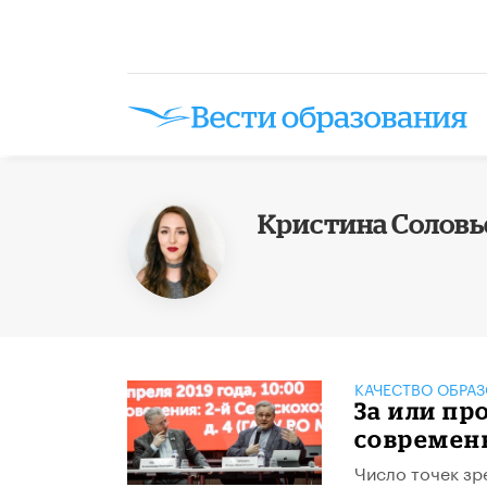
Кристина Соловь
КАЧЕСТВО ОБРА
За или пр
современ
Число точек зр