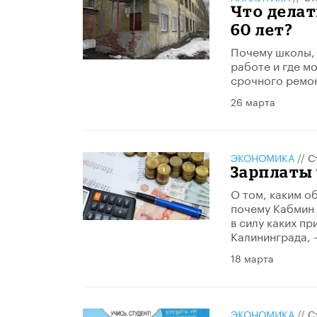
Что делат
60 лет?
Почему школы, 
работе и где м
срочного ремо
26 марта
ЭКОНОМИКА
//
С
Зарплаты 
О том, каким о
почему Кабмин 
в силу каких п
Калининграда, 
18 марта
ЭКОНОМИКА
//
С