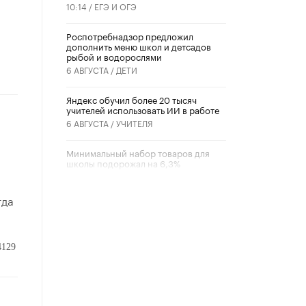
10:14 /
ЕГЭ И ОГЭ
Роспотребнадзор предложил
дополнить меню школ и детсадов
рыбой и водорослями
6 АВГУСТА /
ДЕТИ
​Яндекс обучил более 20 тысяч
учителей использовать ИИ в работе
6 АВГУСТА /
УЧИТЕЛЯ
Минимальный набор товаров для
школы подорожал на 6,3%
5 АВГУСТА /
ШКОЛЬНИКИ
гда
Вышел в свет новый номер научно-
публицистического журнала
«Образовательная политика» № 2
(2026)
4129
3 ИЮЛЯ /
АНОНС
Школьники и студенты Москвы
почтили память героев Великой
Отечественной войны