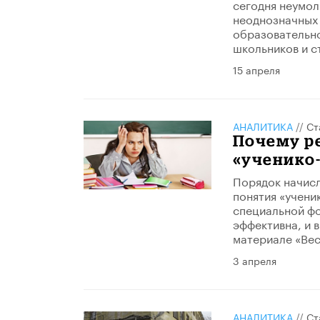
сегодня неумол
неоднозначных 
образовательно
школьников и с
15 апреля
АНАЛИТИКА
//
Ст
Почему р
«ученико-
Порядок начисл
понятия «учени
специальной фо
эффективна, и в
материале «Вес
3 апреля
АНАЛИТИКА
//
Ст