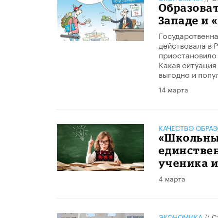
Образоват
Западе и 
Государственна
действовала в 
приостановило 
Какая ситуация 
выгодно и попу
14 марта
КАЧЕСТВО ОБРА
«Школьны
единстве
ученика и
4 марта
ЭКОНОМИКА
//
С