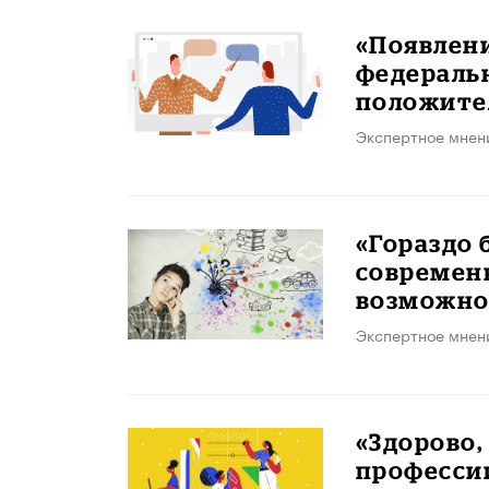
«Появлени
федеральн
положител
Экспертное мнен
«Гораздо 
современ
возможно
Экспертное мнен
«Здорово,
професси