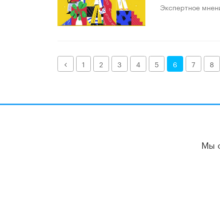
Экспертное мнен
Назад
1
2
3
4
5
6
7
8
Мы 