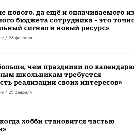
е нового, да ещё и оплачиваемого и
ого бюджета сотрудника – это точн
ьный сигнал и новый ресурс»
ие
/
28 февраля
больше, чем праздники по календарю
ным школьникам требуется
сть реализации своих интересов»
ие
/
25 февраля
 когда хобби становится частью
и»