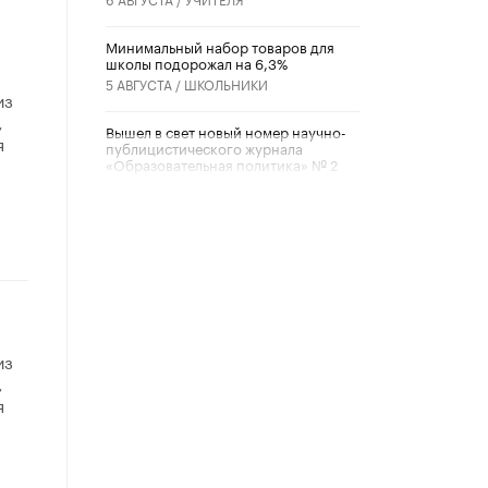
Минимальный набор товаров для
школы подорожал на 6,3%
5 АВГУСТА /
ШКОЛЬНИКИ
из
,
Вышел в свет новый номер научно-
я
публицистического журнала
«Образовательная политика» № 2
(2026)
3 ИЮЛЯ /
АНОНС
Школьники и студенты Москвы
почтили память героев Великой
Отечественной войны
22 ИЮНЯ /
ГОРОДСКОЕ ОБРАЗОВАНИЕ
«Егор, давай во двор!»
из
22 ИЮНЯ /
АНОНС
,
я
Из закона о регулировании ИИ
убрали запрет на иностранные
нейросети
22 ИЮНЯ /
BIG DATA