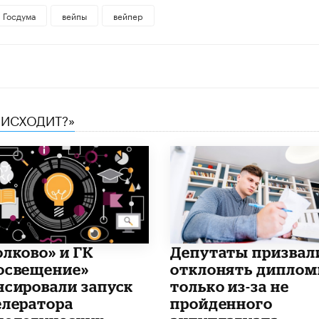
Госдума
вейпы
вейпер
ОИСХОДИТ?»
олково» и ГК
Депутаты призвал
освещение»
отклонять дипло
нсировали запуск
только из-за не
елератора
пройденного