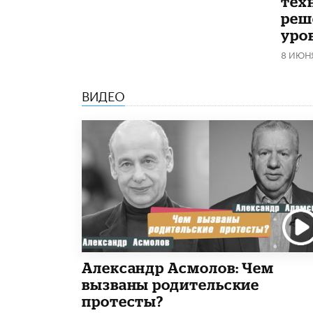
тех
реш
уро
8 ИЮН
ВИДЕО
Александр Асмолов: Чем
вызваны родительские
протесты?