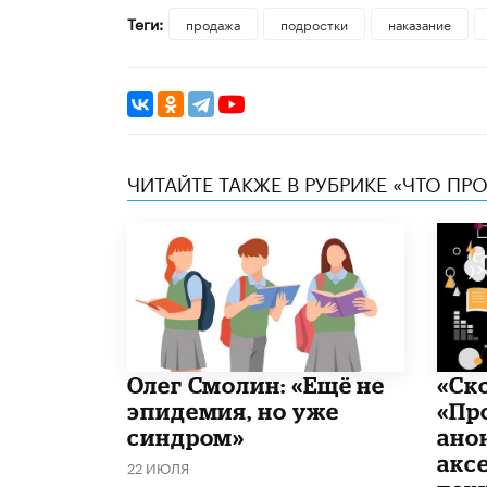
Теги:
продажа
подростки
наказание
ЧИТАЙТЕ ТАКЖЕ В РУБРИКЕ «ЧТО ПР
​Олег Смолин: «Ещё не
«Ск
эпидемия, но уже
«Пр
синдром»
ано
акс
22 ИЮЛЯ