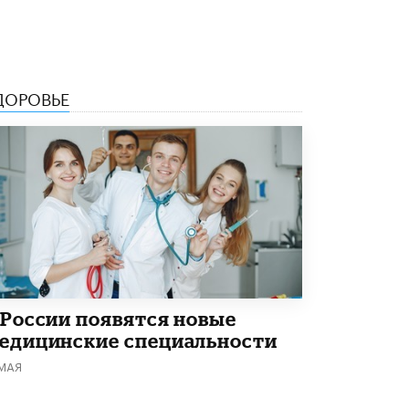
5 ИЮНЯ /
ЧТО ПРОИСХОДИТ?
«Евгений Онегин» станет обязательным
для повторения в 10–11-х классах
4 ИЮНЯ /
КАЧЕСТВО ОБРАЗОВАНИЯ
ДОРОВЬЕ
В Общественной палате предложили
шить школьную форму с учетом
национальных традиций регионов
4 ИЮНЯ /
ШКОЛЬНИКИ
В Госдуме предложили ввести онлайн-
формат для апелляций ЕГЭ
3 ИЮНЯ /
ЕГЭ И ОГЭ
​Яндекс выпустил бесплатный курс по
защите от ИИ-мошенничества
2 ИЮНЯ /
BIG DATA
 России появятся новые
едицинские специальности
В России начнут применять новые
подходы к разрешению конфликтов в
 МАЯ
школах
2 ИЮНЯ /
ПОДРОСТКИ