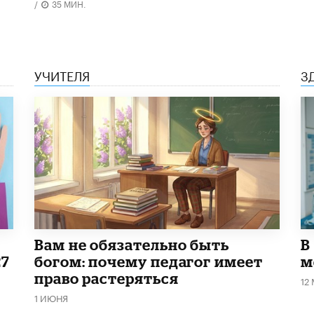
/
35 МИН.
УЧИТЕЛЯ
З
​Вам не обязательно быть
В
27
богом: почему педагог имеет
м
право растеряться
12
1 ИЮНЯ