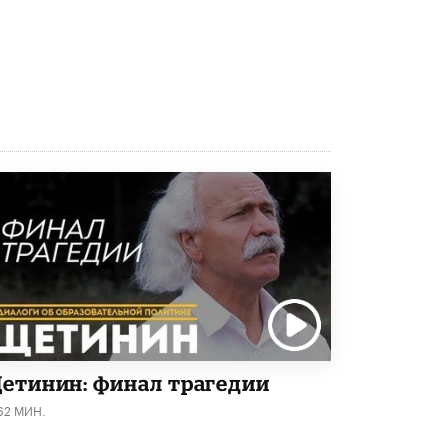
Рособрнадзор ответил на жалобы
школьников на ошибки в ЕГЭ по
русскому
8 ИЮНЯ /
ЕГЭ И ОГЭ
Школа «СКОЛКА» и Госкорпорация
«Росатом» подписали соглашение о
сотрудничестве
8 ИЮНЯ /
ОБРАЗОВАТЕЛЬНАЯ ПОЛИТИКА
Депутаты призвали не отклонять
дипломы только из-за не пройденного
антиплагиата
5 ИЮНЯ /
ЧТО ПРОИСХОДИТ?
Минпросвещения просят добавить в
школьные учебники примеры женщин-
инженеров
5 ИЮНЯ /
УЧЕБНИКИ
етинин: финал трагедии
Уличенный в списывании школьник
62 МИН.
вернул себе призовое место на
олимпиаде через суд