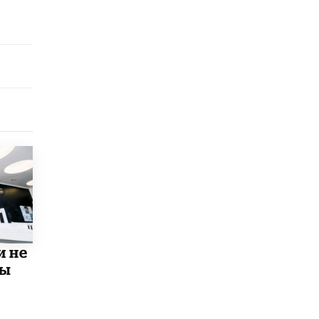
исторические объекты
11 ИЮНЯ /
ГОРОДСКОЕ ОБРАЗОВАНИЕ
​Почти 50 новых объектов образования
открыли в этом учебном году в Москве
10 ИЮНЯ /
ГОРОДСКОЕ ОБРАЗОВАНИЕ
Госдума приняла закон о детских SIM-
картах
10 ИЮНЯ /
ДЕТИ
Глава СПЧ предложил вернуть в школы
устные переходные экзамены
9 ИЮНЯ /
КАЧЕСТВО ОБРАЗОВАНИЯ
​Объединяя дошкольный мир
8 ИЮНЯ /
АНОНС
и не
«Сколково» и ГК «Просвещение»
мы
анонсировали запуск акселератора
технологических решений для всех
уровней образования
8 ИЮНЯ /
ЧТО ПРОИСХОДИТ?