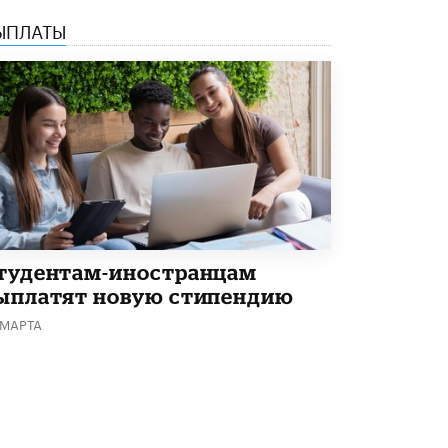
Академик РАН предупредил, что
ЫПЛАТЫ
ChatGPT отучит школьников думать
1 ИЮНЯ /
ШКОЛЬНИКИ
тудентам-иностранцам
ыплатят новую стипендию
 МАРТА