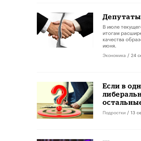
Депутаты 
В июле текущег
итогам расшир
качества образ
июня.
Экономика
/
24 с
Если в од
либеральн
остальные
Подростки
/
13 с