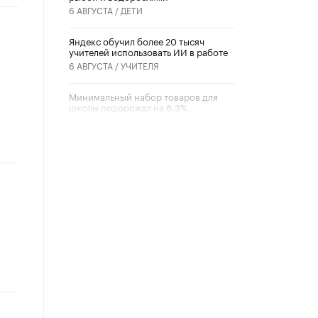
6 АВГУСТА /
ДЕТИ
​Яндекс обучил более 20 тысяч
учителей использовать ИИ в работе
6 АВГУСТА /
УЧИТЕЛЯ
Минимальный набор товаров для
школы подорожал на 6,3%
5 АВГУСТА /
ШКОЛЬНИКИ
Вышел в свет новый номер научно-
публицистического журнала
«Образовательная политика» № 2
(2026)
3 ИЮЛЯ /
АНОНС
Школьники и студенты Москвы
почтили память героев Великой
Отечественной войны
22 ИЮНЯ /
ГОРОДСКОЕ ОБРАЗОВАНИЕ
«Егор, давай во двор!»
22 ИЮНЯ /
АНОНС