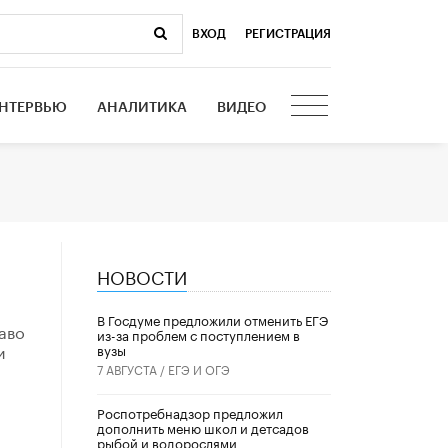
ВХОД
|
РЕГИСТРАЦИЯ
НТЕРВЬЮ
АНАЛИТИКА
ВИДЕО
НОВОСТИ
В Госдуме предложили отменить ЕГЭ
аво
из-за проблем с поступлением в
и
вузы
7 АВГУСТА /
ЕГЭ И ОГЭ
Роспотребнадзор предложил
дополнить меню школ и детсадов
рыбой и водорослями