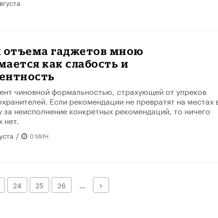
вгуста
я отъема гаджетов мною
ается как слабость и
ентность
ент чиновной формальностью, страхующей от упреков
хранителей. Если рекомендации не превратят на местах 
у за неисполнение конкретных рекомендаций, то ничего
 нет.
уста
/
0 МИН.
Далее
24
25
26
...