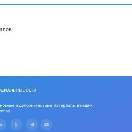
Минпросвещения просят добавить в
школьные учебники примеры
женщин-инженеров
5 ИЮНЯ /
УЧЕБНИКИ
алов
Уличенный в списывании школьник
вернул себе призовое место на
олимпиаде через суд
5 ИЮНЯ /
ЧТО ПРОИСХОДИТ?
«Евгений Онегин» станет
обязательным для повторения в 10–
11-х классах
4 ИЮНЯ /
КАЧЕСТВО ОБРАЗОВАНИЯ
В Общественной палате предложили
ОЦИАЛЬНЫЕ СЕТИ
шить школьную форму с учетом
национальных традиций регионов
новные и дополнительные материалы в наших
4 ИЮНЯ /
ШКОЛЬНИКИ
уппах
В Госдуме предложили ввести
онлайн-формат для апелляций ЕГЭ
3 ИЮНЯ /
ЕГЭ И ОГЭ