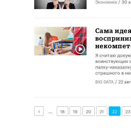
Экономика
/
30 а
Сама иде
восприним
некомпет
Я считаю докум
воинствующих о
палку-наказалк
страшного в них
BIG DATA
/
22 авг
Назад
...
18
19
20
21
22
23