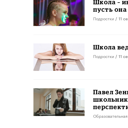
Школа – и
пусть она
Подростки
/
11 с
Школа вед
Подростки
/
11 с
Павел Зен
школьник
перспекти
Образовательная