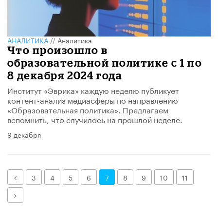
АНАЛИТИКА
//
Аналитика
Что произошло в
образовательной политике с 1 по
8 декабря 2024 года
Институт «Эврика» каждую неделю публикует
контент-анализ медиасферы по направлению
«Образовательная политика». Предлагаем
вспомнить, что случилось на прошлой неделе.
9 декабря
Назад
3
4
5
6
7
8
9
10
11
Далее