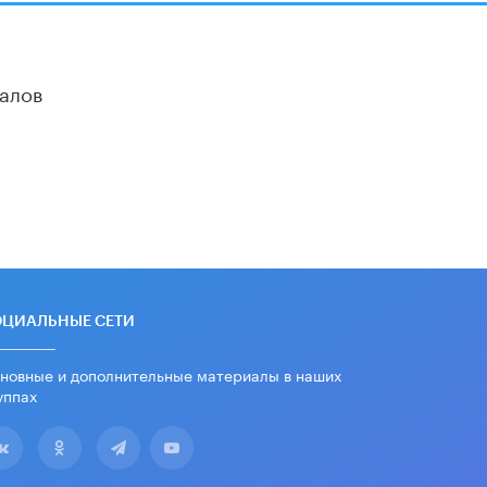
ChatGPT отучит школьников думать
1 ИЮНЯ /
ШКОЛЬНИКИ
В Минобрнауки рассказали о новых
алов
правилах приема в аспирантуру
1 ИЮНЯ /
КАЧЕСТВО ОБРАЗОВАНИЯ
Кто будет оценивать поведение
школьников
29 МАЯ /
ШКОЛЬНИКИ
В Госдуме предложили запустить
программу «Выпускной кешбэк» для
тех, кто сдал ЕГЭ и ОГЭ
29 МАЯ /
ЕГЭ И ОГЭ
ОЦИАЛЬНЫЕ СЕТИ
новные и дополнительные материалы в наших
уппах