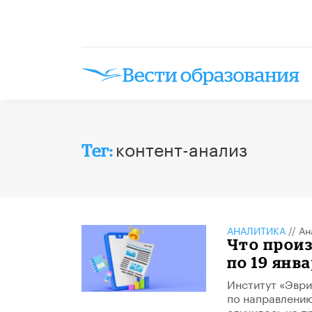
контент-анализ
Тег:
АНАЛИТИКА
//
Ан
Что произ
по 19 янв
Институт «Эври
по направлению
случилось на п