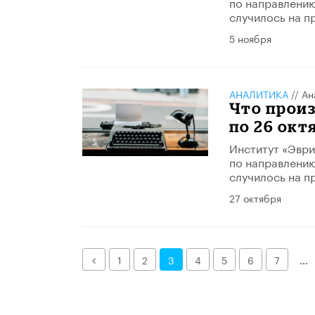
по направлению
случилось на п
5 ноября
АНАЛИТИКА
//
Ан
Что произ
по 26 окт
Институт «Эври
по направлению
случилось на п
27 октября
Назад
1
2
3
4
5
6
7
...