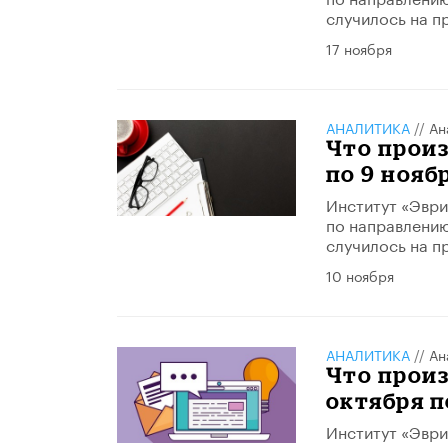
случилось на п
17 ноября
АНАЛИТИКА
//
Ан
Что произ
по 9 нояб
Институт «Эври
по направлению
случилось на п
10 ноября
АНАЛИТИКА
//
Ан
Что произ
октября п
Институт «Эври