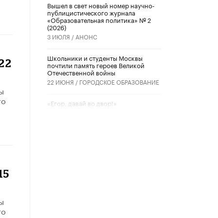
Вышел в свет новый номер научно-
публицистического журнала
«Образовательная политика» № 2
(2026)
3 ИЮЛЯ /
АНОНС
Школьники и студенты Москвы
22
почтили память героев Великой
Отечественной войны
22 ИЮНЯ /
ГОРОДСКОЕ ОБРАЗОВАНИЕ
ы
то
«Егор, давай во двор!»
22 ИЮНЯ /
АНОНС
Из закона о регулировании ИИ
убрали запрет на иностранные
нейросети
22 ИЮНЯ /
BIG DATA
15
Рособрнадзор предупредил о трех
схемах мошенничества в период
сдачи ЕГЭ
ы
19 ИЮНЯ /
ЕГЭ И ОГЭ
то