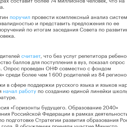
а.
утин
поручил
провести комплексный анализ систе
нвалидностью и представить предложения по ее
поручений по итогам заседания Совета по развит
овека.
одителей
считает
, что без услуг репетитора ребено
тво баллов для поступления в вуз, показал опрос
. Опрос проведен ОНФ совместно с фондом
 среди более чем 1 600 родителей из 84 регионо
ки в сфере поддержки русского языка и языков на
я
начал работу
по созданию единой линейки школ
ратуре.
ссия «Горизонты будущего. Образование 2040»
ния Российской Федерации в рамках деятельност
о подготовке Стратегии развития образования Ро
0 года. В обсуждении приняли участие Министр