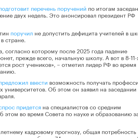
подготовит перечень поручений
по итогам заседа
чение двух недель. Это анонсировал президент РФ
утин
поручил
не допустить дефицита учителей в ш
в стране.
з, согласно которому после 2025 года падение
нет, прежде всего, начальную школу. А вот в 8-11-
ется рост учеников», – отметил лидер РФ во время
ванию.
предложил ввести
возможность получать професс
х университетов. Об этом он заявил на заседании
враля.
спрос придется
на специалистов со средним
 этом во время Совета по науке и образованию з
илетнему кадровому прогнозу, общая потребность
ах составит более 74 миллионов человек, что на 