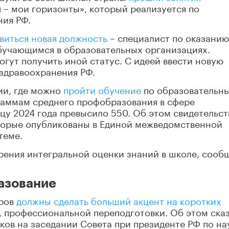
 – мои горизонты», который реализуется по
ия РФ.
виться новая должность
– специалист по оказанию
учающимся в образовательных организациях.
ут получить иной статус. С идеей ввести новую
здравоохранения РФ.
сии, где можно
пройти обучение
по образовательн
аммам среднего профобразования в сфере
нцу 2024 года превысило 550. Об этом свидетельс
торые опубликованы в Единой межведомственной
теме.
рения интегральной оценки знаний в школе, сооб
азование
дров
должны сделать больший акцент на коротких
, профессиональной переподготовки. Об этом ска
ов на заседании Совета при президенте РФ по на