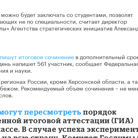
 можно будет заключать со студентами, позволят
ающих не по специальности, считает директор
ы» Агентства стратегических инициатив Алексан
пишут итоговое сочинение
в дополнительный сро
 день напишет 561 участник, сообщает Федеральна
ия и науки.
 регионах России, кроме Херсонской области, а та
убежом. Рекомендуемый объем сочинения – не ме
слов.
могут пересмотреть
порядок
енной итоговой аттестации (ГИА)
лассе. В случае успеха эксперимен
 на всю страну. Комитет Госдумы