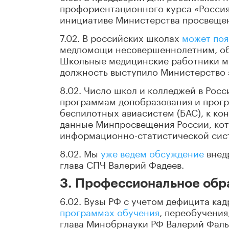
профориентационного курса «Россия
инициативе Министерства просвещен
7.02. В российских школах
может поя
медпомощи несовершеннолетним, об
Школьные медицинские работники мог
должность выступило Министерство 
8.02. Число школ и колледжей в Рос
программам допобразования и прогр
беспилотных авиасистем (БАС), к ко
данные Минпросвещения России, ко
информационно-статистической сис
8.02. Мы
уже ведем обсуждение
внед
глава СПЧ Валерий Фадеев.
3. Профессиональное обр
6.02. Вузы РФ с учетом дефицита ка
программах обучения
, переобучения
глава Минобрнауки РФ Валерий Фальк