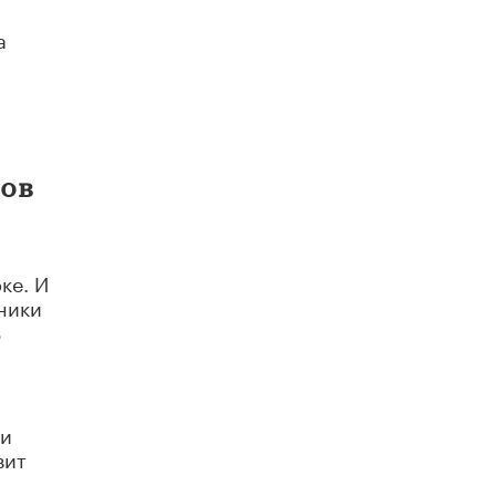
а
ков
ке. И
ники
В
ки
вит