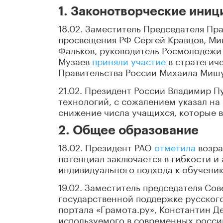
1. Законотворческие ини
18.02. Заместитель Председателя П
просвещения РФ Сергей Кравцов, Ми
Фальков, руководитель Росмолодежи
Музаев
приняли участие
в стратегич
Правительства России Михаила Миш
21.02. Президент России Владимир П
технологий, с сожалением указал на
снижение числа учащихся, которые в
2. Общее образование
18.02. Президент РАО
отметила
возра
потенциал заключается в гибкости и
индивидуального подхода к обучению
19.02. Заместитель председателя Со
государственной поддержке русского
портала «Грамота.ру», Константин Д
используемого в современных росси