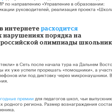
Р по направлению «Управление в образовании:
икации руководителей, реализация проекта «Школ
х в интернете
расходится
х нарушениях порядка на
сероссийской олимпиады школьни
утекли» в Сеть после начала тура на Дальнем Восто
ды их уже успели прорешать «помощники», а участ
лефонов или под диктовку через микронаушники. 
ния.
егодные премии
для педагогов школ, чьи выпускни
ах родного региона. Размер вознаграждения соста
ченика.