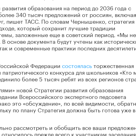
 развития образования на период до 2036 года с
более 340 тысяч предложений от россиян, включа
уг, пишет ТАСС. По словам Чернышенко, стратегия
дходе, который сохранит лучшие традиции
темы, заложенные еще в советский период. «Мы не
В основе документа будут учтены как историческ
так и современные практики последних десятилети
 Российской Федерации
состоялась
торжественная
 патриотического конкурса для школьников «Кто 
единило более 5 тысяч ребят из всех регионов стр
лями» новой Стратегии развития образования
седании Всероссийского экспертного педсовета
ако это «обсуждение», по всей видимости, обрат
льку по плану Стратегия должна быть готова уже в
льно рассмотреть и обобщить все ваши предложен
, относилось прежде всего к участникам заседания