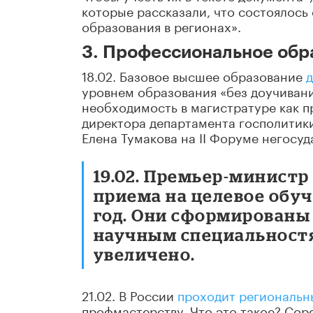
которые рассказали, что состоялос
образования в регионах».
3. Профессиональное обр
18.02. Базовое высшее образование
д
уровнем образования «без доучиван
необходимость в магистратуре как п
директора департамента госполитик
Елена Тумакова на II Форуме негосу
19.02. Премьер-минист
приема на целевое обу
год. Они сформированы
научным специальностям
увеличено.
21.02. В России
проходит региональн
профмастерству. Что это такое? Сор