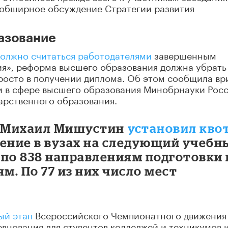
ь обширное обсуждение Стратегии развития
азование
олжно считаться работодателями
завершенным
ия», реформа высшего образования должна убрать
росто в получении диплома. Об этом сообщила вр
и в сфере высшего образования Минобрнауки Рос
дарственного образования.
р Михаил Мишустин
установил кво
чение в вузах на следующий учебн
 по 838 направлениям подготовки 
. По 77 из них число мест
ый этап
Всероссийского Чемпионатного движения
евнования для студентов колледжей и техникумов 