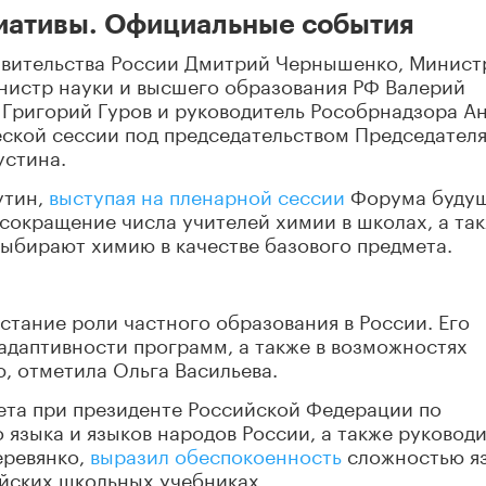
циативы. Официальные события
равительства России Дмитрий Чернышенко, Минист
нистр науки и высшего образования РФ Валерий
 Григорий Гуров и руководитель Рособрнадзора А
еской сессии под председательством Председател
устина.
утин,
выступая на пленарной сессии
Форума буду
 сокращение числа учителей химии в школах, а та
ыбирают химию в качестве базового предмета.
стание роли частного образования в России. Его
 адаптивности программ, а также в возможностях
, отметила Ольга Васильева.
вета при президенте Российской Федерации по
 языка и языков народов России, а также руковод
еревянко,
выразил обеспокоенность
сложностью яз
йских школьных учебниках.