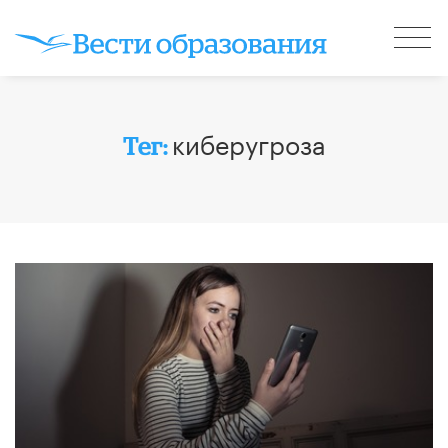
киберугроза
Тег: