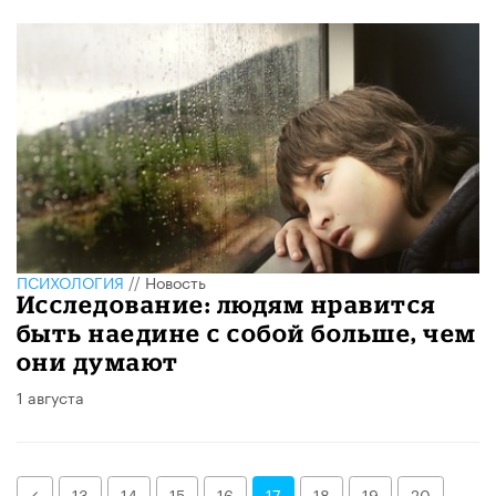
ПСИХОЛОГИЯ
//
Новость
Исследование: людям нравится
быть наедине с собой больше, чем
они думают
1 августа
Назад
13
14
15
16
17
18
19
20