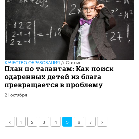
КАЧЕСТВО ОБРАЗОВАНИЯ
//
Статья
План по талантам: Как поиск
одаренных детей из блага
превращается в проблему
21 октября
Назад
Далее
1
2
3
4
5
6
7