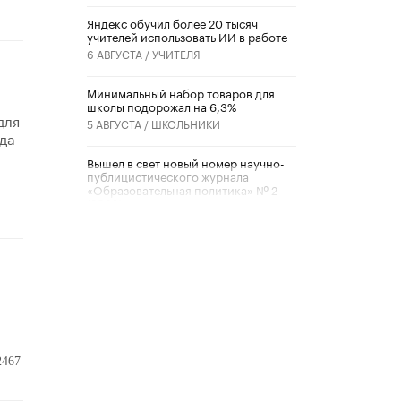
​Яндекс обучил более 20 тысяч
учителей использовать ИИ в работе
6 АВГУСТА /
УЧИТЕЛЯ
Минимальный набор товаров для
школы подорожал на 6,3%
для
5 АВГУСТА /
ШКОЛЬНИКИ
да
Вышел в свет новый номер научно-
публицистического журнала
«Образовательная политика» № 2
(2026)
3 ИЮЛЯ /
АНОНС
Школьники и студенты Москвы
почтили память героев Великой
Отечественной войны
22 ИЮНЯ /
ГОРОДСКОЕ ОБРАЗОВАНИЕ
«Егор, давай во двор!»
22 ИЮНЯ /
АНОНС
2467
Из закона о регулировании ИИ