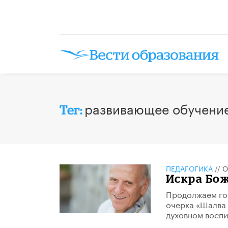
развивающее обучени
Тег:
ПЕДАГОГИКА
//
О
Искра Бо
Продолжаем гов
очерка «Шалва 
духовном воспи