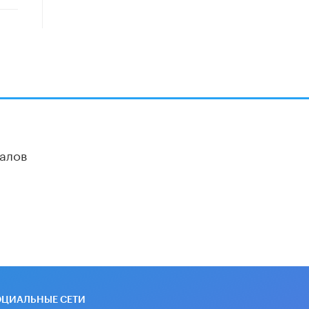
школьные учебники примеры
женщин-инженеров
5 ИЮНЯ /
УЧЕБНИКИ
Уличенный в списывании школьник
вернул себе призовое место на
олимпиаде через суд
5 ИЮНЯ /
ЧТО ПРОИСХОДИТ?
«Евгений Онегин» станет
обязательным для повторения в 10–
11-х классах
алов
4 ИЮНЯ /
КАЧЕСТВО ОБРАЗОВАНИЯ
В Общественной палате предложили
шить школьную форму с учетом
национальных традиций регионов
4 ИЮНЯ /
ШКОЛЬНИКИ
В Госдуме предложили ввести
онлайн-формат для апелляций ЕГЭ
3 ИЮНЯ /
ЕГЭ И ОГЭ
ОЦИАЛЬНЫЕ СЕТИ
​Яндекс выпустил бесплатный курс