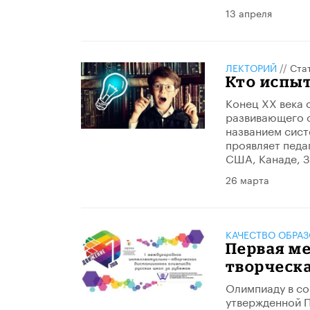
13 апреля
ЛЕКТОРИЙ
//
Ста
Кто испы
Конец XX века 
развивающего о
названием сист
проявляет педа
США, Канаде, З
26 марта
КАЧЕСТВО ОБРА
Первая м
творческ
Олимпиаду в со
утвержденной П