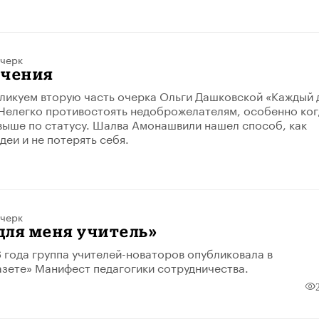
черк
ечения
ликуем вторую часть очерка Ольги Дашковской «Каждый 
 Нелегко противостоять недоброжелателям, особенно ког
 выше по статусу. Шалва Амонашвили нашел способ, как
деи и не потерять себя.
черк
для меня учитель»
6 года группа учителей-новаторов опубликовала в
азете» Манифест педагогики сотрудничества.