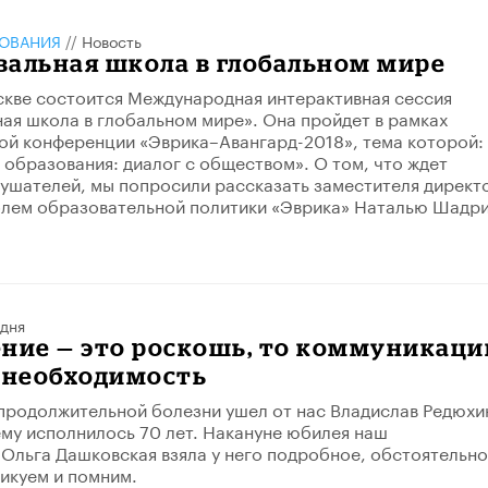
ЗОВАНИЯ
//
Новость
вальная школа в глобальном мире
скве состоится Международная интерактивная сессия
ая школа в глобальном мире». Она пройдет в рамках
й конференции «Эврика–Авангард-2018», тема которой:
образования: диалог с обществом». О том, что ждет
лушателей, мы попросили рассказать заместителя директ
лем образовательной политики «Эврика» Наталью Шадри
 дня
ние — это роскошь, то коммуникаци
я необходимость
продолжительной болезни ушел от нас Владислав Редюхин
му исполнилось 70 лет. Накануне юбилея наш
Ольга Дашковская взяла у него подробное, обстоятельн
икуем и помним.