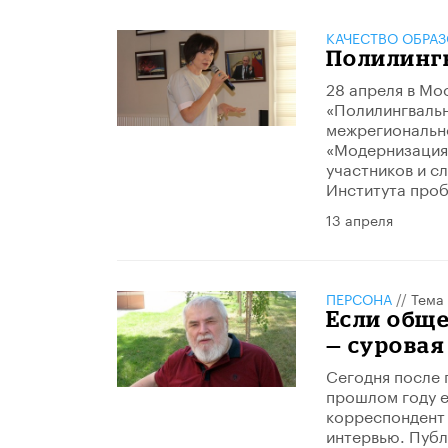
КАЧЕСТВО ОБРА
Полилинг
28 апреля в Мо
«Полилингвальн
межрегионально
«Модернизация 
участников и с
Института проб
13 апреля
ПЕРСОНА
//
Тема
Если обще
— сурова
Сегодня после 
прошлом году е
корреспондент 
интервью. Публ