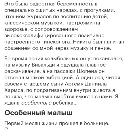
Это была радостная беременность в
специально сшитых нарядах, с прогулками,
чтением журналов по воспитанию детей,
классической музыкой, настроями на
здоровье, с сопровождением
высококвалифицированного позитивно
настроенного гинеколога. Никита был напитан
общением со мной через музыку и пение.
Во время пения колыбельных он успокаивался,
на музыку Вивальди я ощущала плавное
раскачивание, а на пассажи Шопена он
отвечал мелкой вибрацией. А один раз, читая
своему старшему сыну Артёму Даниила
Хармса, по подрагиваниям внутри живота я
поняла, что малыш смеётся вместе с нами. Я
ждала
особенного
ребёнка…
Особенный малыш
Первый месяц жизни прошел в больнице.
После выписки на первом приеме педиатра