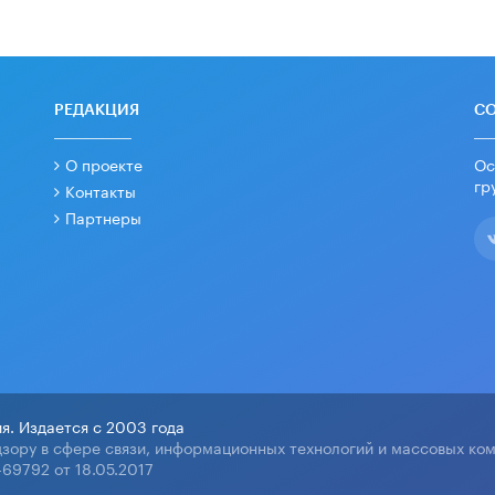
РЕДАКЦИЯ
С
О проекте
Ос
гр
Контакты
Партнеры
я. Издается с 2003 года
зору в сфере связи, информационных технологий и массовых ко
69792 от 18.05.2017