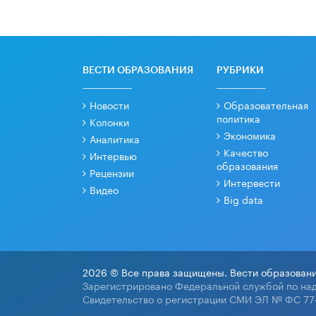
ВЕСТИ ОБРАЗОВАНИЯ
РУБРИКИ
Новости
Образовательная
политика
Колонки
Экономика
Аналитика
Качество
Интервью
образования
Рецензии
Интервести
Видео
Big data
2026 © Все права защищены. Вести образовани
Зарегистрировано Федеральной службой по над
Свидетельство о регистрации СМИ ЭЛ № ФС 77-