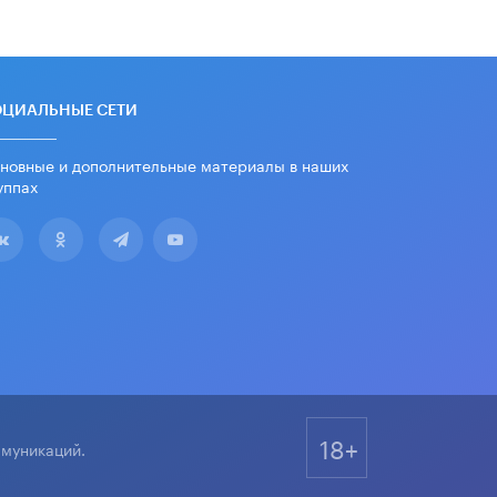
дипломы только из-за не
пройденного антиплагиата
5 ИЮНЯ /
ЧТО ПРОИСХОДИТ?
Минпросвещения просят добавить в
ОЦИАЛЬНЫЕ СЕТИ
школьные учебники примеры
женщин-инженеров
5 ИЮНЯ /
УЧЕБНИКИ
новные и дополнительные материалы в наших
уппах
Уличенный в списывании школьник
вернул себе призовое место на
олимпиаде через суд
5 ИЮНЯ /
ЧТО ПРОИСХОДИТ?
«Евгений Онегин» станет
обязательным для повторения в 10–
11-х классах
4 ИЮНЯ /
КАЧЕСТВО ОБРАЗОВАНИЯ
В Общественной палате предложили
шить школьную форму с учетом
18+
национальных традиций регионов
ммуникаций.
4 ИЮНЯ /
ШКОЛЬНИКИ