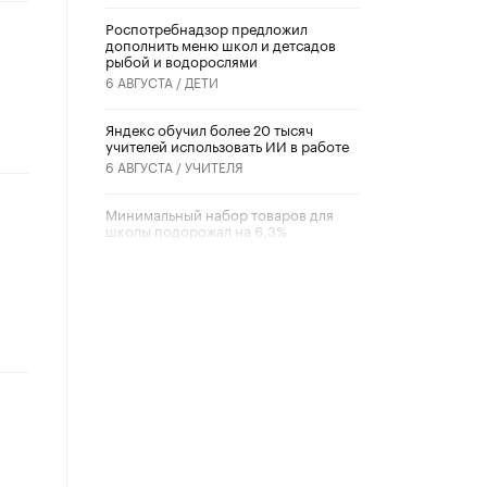
Роспотребнадзор предложил
дополнить меню школ и детсадов
рыбой и водорослями
6 АВГУСТА /
ДЕТИ
​Яндекс обучил более 20 тысяч
учителей использовать ИИ в работе
6 АВГУСТА /
УЧИТЕЛЯ
Минимальный набор товаров для
школы подорожал на 6,3%
5 АВГУСТА /
ШКОЛЬНИКИ
Вышел в свет новый номер научно-
публицистического журнала
«Образовательная политика» № 2
(2026)
3 ИЮЛЯ /
АНОНС
Школьники и студенты Москвы
почтили память героев Великой
Отечественной войны
22 ИЮНЯ /
ГОРОДСКОЕ ОБРАЗОВАНИЕ