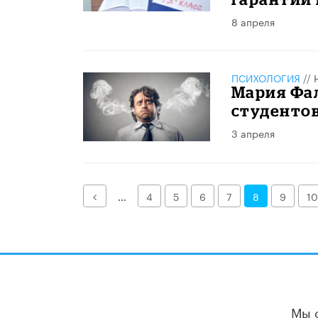
8 апреля
ПСИХОЛОГИЯ
//
Мария Фал
студентов
3 апреля
Назад
...
4
5
6
7
8
9
10
Мы 