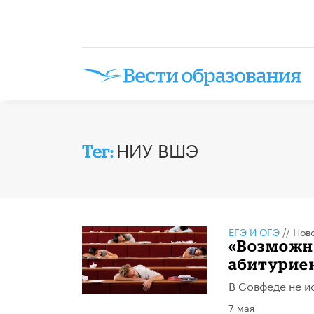
НИУ ВШЭ
Тег:
ЕГЭ И ОГЭ
//
Нов
«Возможно
абитурие
В Совфеде не и
7 мая