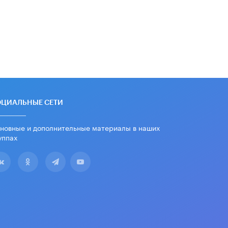
школьные учебники примеры
женщин-инженеров
5 ИЮНЯ /
УЧЕБНИКИ
Уличенный в списывании школьник
вернул себе призовое место на
олимпиаде через суд
5 ИЮНЯ /
ЧТО ПРОИСХОДИТ?
«Евгений Онегин» станет
обязательным для повторения в 10–
ОЦИАЛЬНЫЕ СЕТИ
11-х классах
4 ИЮНЯ /
КАЧЕСТВО ОБРАЗОВАНИЯ
новные и дополнительные материалы в наших
уппах
В Общественной палате предложили
шить школьную форму с учетом
национальных традиций регионов
4 ИЮНЯ /
ШКОЛЬНИКИ
В Госдуме предложили ввести
онлайн-формат для апелляций ЕГЭ
3 ИЮНЯ /
ЕГЭ И ОГЭ
​Яндекс выпустил бесплатный курс