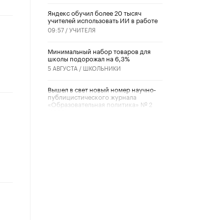
​Яндекс обучил более 20 тысяч
учителей использовать ИИ в работе
09:57 /
УЧИТЕЛЯ
Минимальный набор товаров для
школы подорожал на 6,3%
5 АВГУСТА /
ШКОЛЬНИКИ
Вышел в свет новый номер научно-
публицистического журнала
«Образовательная политика» № 2
(2026)
:
3 ИЮЛЯ /
АНОНС
Школьники и студенты Москвы
почтили память героев Великой
Отечественной войны
22 ИЮНЯ /
ГОРОДСКОЕ ОБРАЗОВАНИЕ
«Егор, давай во двор!»
22 ИЮНЯ /
АНОНС
Из закона о регулировании ИИ