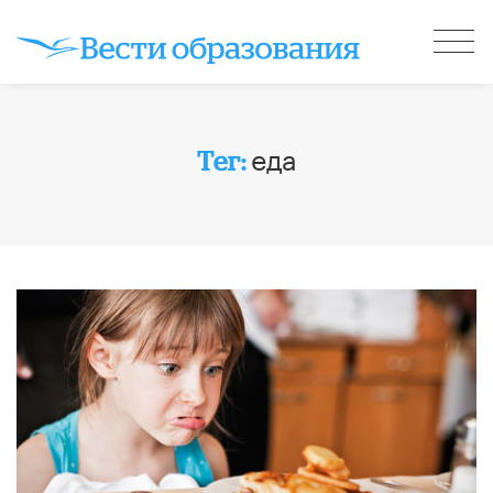
еда
Тег: