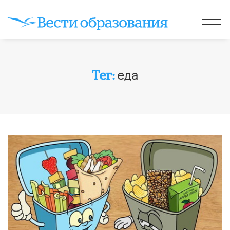
еда
Тег: