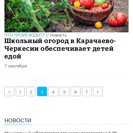
ЧТО ПРОИСХОДИТ?
//
Новость
​​Школьный огород в Карачаево-
Черкесии обеспечивает детей
едой
7 сентября
Назад
Далее
1
2
3
4
5
6
7
НОВОСТИ
Минимальный набор товаров для школы подорожал на 6,3%