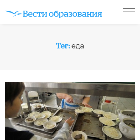
еда
Тег: