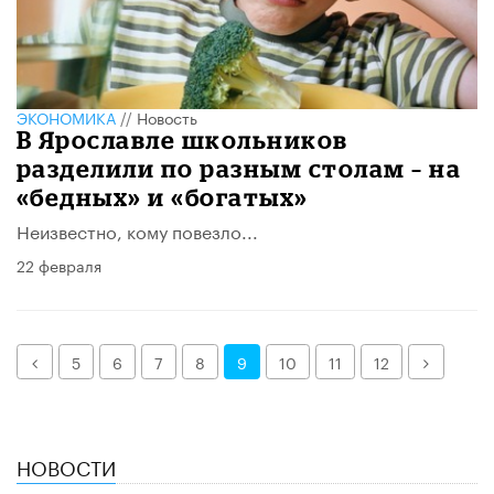
ЭКОНОМИКА
//
Новость
В Ярославле школьников
разделили по разным столам – на
«бедных» и «богатых»
Неизвестно, кому повезло...
22 февраля
Назад
Далее
5
6
7
8
9
10
11
12
НОВОСТИ