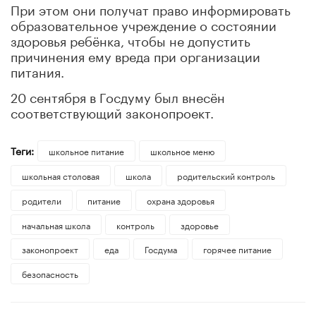
При этом они получат право информировать
образовательное учреждение о состоянии
здоровья ребёнка, чтобы не допустить
причинения ему вреда при организации
питания.
20 сентября в Госдуму был внесён
соответствующий законопроект.
Теги:
школьное питание
школьное меню
школьная столовая
школа
родительский контроль
родители
питание
охрана здоровья
начальная школа
контроль
здоровье
законопроект
еда
Госдума
горячее питание
безопасность