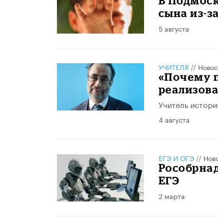
В Подмоск
сына из-з
5 августа
УЧИТЕЛЯ
//
Новос
«Почему 
реализов
Учитель истори
4 августа
ЕГЭ И ОГЭ
//
Нов
Рособрнад
ЕГЭ
2 марта