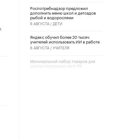
Роспотребнадзор предложил
дополнить меню школ и детсадов
рыбой и водорослями
6 АВГУСТА /
ДЕТИ
х
​Яндекс обучил более 20 тысяч
учителей использовать ИИ в работе
6 АВГУСТА /
УЧИТЕЛЯ
Минимальный набор товаров для
школы подорожал на 6,3%
5 АВГУСТА /
ШКОЛЬНИКИ
Вышел в свет новый номер научно-
публицистического журнала
«Образовательная политика» № 2
(2026)
3 ИЮЛЯ /
АНОНС
Школьники и студенты Москвы
почтили память героев Великой
Отечественной войны
22 ИЮНЯ /
ГОРОДСКОЕ ОБРАЗОВАНИЕ