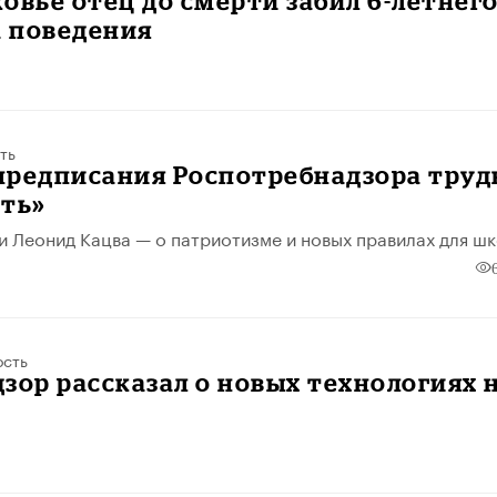
овье отец до смерти забил 6-летнег
а поведения
ть
предписания Роспотребнадзора труд
ать»
и Леонид Кацва — о патриотизме и новых правилах для ш
ость
зор рассказал о новых технологиях 