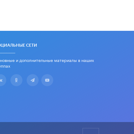
дипломы только из-за не
пройденного антиплагиата
5 ИЮНЯ /
ЧТО ПРОИСХОДИТ?
Минпросвещения просят добавить в
школьные учебники примеры
женщин-инженеров
5 ИЮНЯ /
УЧЕБНИКИ
ОЦИАЛЬНЫЕ СЕТИ
Уличенный в списывании школьник
вернул себе призовое место на
новные и дополнительные материалы в наших
олимпиаде через суд
уппах
5 ИЮНЯ /
ЧТО ПРОИСХОДИТ?
«Евгений Онегин» станет
обязательным для повторения в 10–
11-х классах
4 ИЮНЯ /
КАЧЕСТВО ОБРАЗОВАНИЯ
В Общественной палате предложили
шить школьную форму с учетом
национальных традиций регионов
4 ИЮНЯ /
ШКОЛЬНИКИ