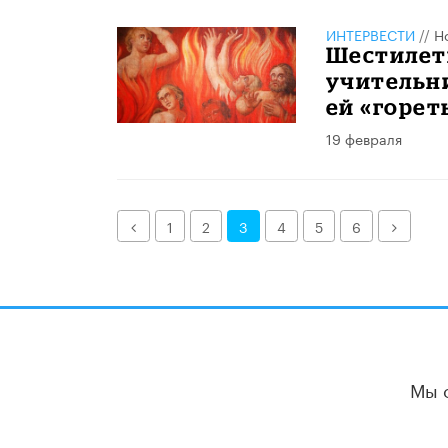
ИНТЕРВЕСТИ
//
Н
Шестилет
учительни
ей «горет
19 февраля
Назад
Далее
1
2
3
4
5
6
Мы 