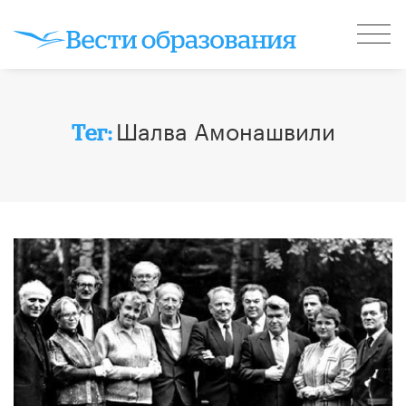
Шалва Амонашвили
Тег: