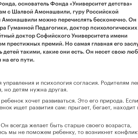
Фонда, основатель Фонда «Университет детства»
ам с Шалвой Амонашвили, гуру Российской
вы Амонашвили можно перечислять бесконечно. Он
а Гуманной Педагогики, доктор психологических
чётный доктор Софийского Университета имени
м престижных премий. Но самая главная его заслу
ь детей такими, какие они есть. Он несет свою люб
 на его пути.
я управления и психология согласия. Родителям ле
, но детям нужна другая.
 ребенок хочет развиваться. Это его природа. Есл
енок ищет развития сам: прыгает, бегает, находит 
 Он всегда желает быть старше своего возраста,
есь мы не поможем ребенку, то возникнет конфлик