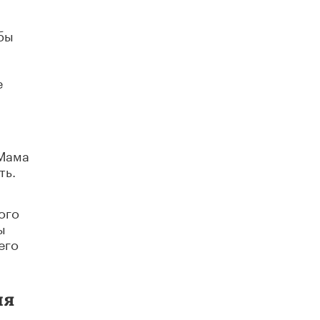
Академик РАН предупредил, что
ChatGPT отучит школьников думать
бы
1 ИЮНЯ /
ШКОЛЬНИКИ
е
 Мама
ть.
ого
ы
его
ия