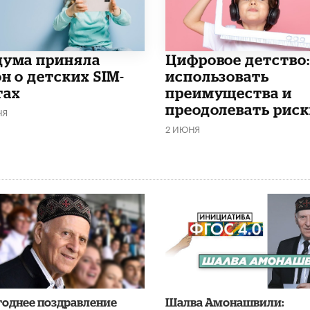
дума приняла
​Цифровое детство:
н о детских SIM-
использовать
тах
преимущества и
преодолевать риск
НЯ
2 ИЮНЯ
годнее поздравление
Шалва Амонашвили: