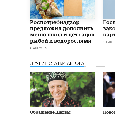
Роспотребнадзор
Гос
предложил дополнить
зако
меню школ и детсадов
кар
рыбой и водорослями
10 ИЮ
6 АВГУСТА
ДРУГИЕ СТАТЬИ АВТОРА
Обращение Шалвы
Ново