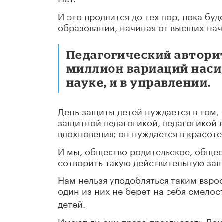
И это продлится до тех пор, пока бу
образовании, начиная от высших нач
Педагогический авторит
миллион вариаций насил
науке, и в управлении.
День защиты детей нуждается в том
защитной педагогикой, педагогикой 
вдохновения; он нуждается в красоте
И мы, общество родительское, общес
сотворить такую действительную за
Нам нельзя уподобляться таким взрос
один из них не берет на себя смело
детей.
Имеют ли они право праздновать Ден