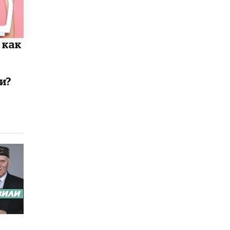
 как
и?