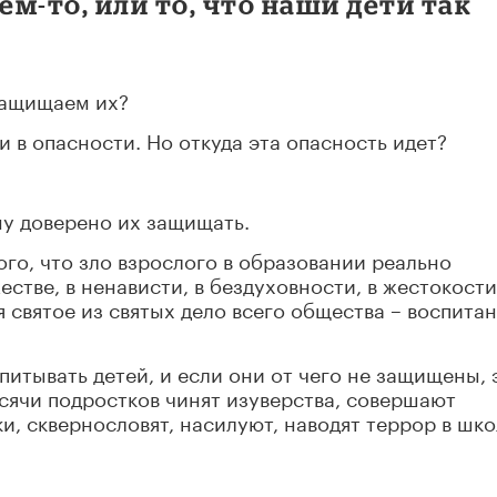
м-то, или то, что наши дети так
защищаем их?
ти в опасности. Но откуда эта опасность идет?
му доверено их защищать.
ого, что зло взрослого в образовании реально
стве, в ненависти, в бездуховности, в жестокости
 святое из святых дело всего общества – воспитан
питывать детей, и если они от чего не защищены, 
сячи подростков чинят изуверства, совершают
и, сквернословят, насилуют, наводят террор в шко