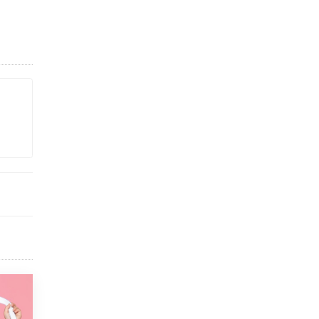
Академик РАН предупредил, что
ChatGPT отучит школьников думать
1 ИЮНЯ /
ШКОЛЬНИКИ