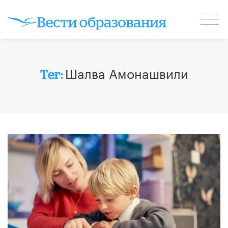
Шалва Амонашвили
Тег: