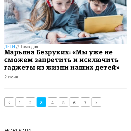
ДЕТИ
//
Тема дня
Марьяна Безруких: «Мы уже не
сможем запретить и исключить
гаджеты из жизни наших детей»
2 июня
Назад
Далее
1
2
3
4
5
6
7
НОВОСТИ