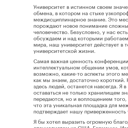
Университет в истинном своем значе
обмена, в котором на стыке узкопр
междисциплинарное знание. Это мест
порождают новое понимание сложных
человечество. Безусловно, у нас ес
обсуждаем и над которыми работаем
мира, наш университет действует в т
университетской жизни.
Самая важная ценность конференции,
интеллектуальном общении умов, кото
возможно, какие-то аспекты этого ме
как мы знаем, достаточно короткий.
здесь людей, останется навсегда. Я 
оставаться не только хранилищем зн
передаются, но и воплощением того, 
что эта уникальная площадка для ме
подтверждает нашу приверженность 
Я бы хотел выразить огромную благ
специалистам из США, Германии, Изр