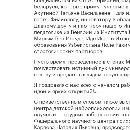
Беларуси, которые примут участие в
Ахутиной Татьяне Васильевне – для н
гостя. Физиологу, инноватору в об
Давнему другу и партнеру нашего Ин
педагогике из Венгрии из Института
Мирьям Бен Иегуде, Иде Игре и Итаю
образования Узбекистана Лоле Рахи
стратегических партнеров.
Пусть время, проведенное в стенах 
почувствовать истинный дух универс
голову и предает взглядам такую шир
Я поздравляю нас всех с началом ра
идей и ярких открытий!».
С приветственным словом также выс
центра детской нейропсихологии им.
научный сотрудник лаборатории кон
Федерального научного центра пси
Карпова Наталия Львовна, председат