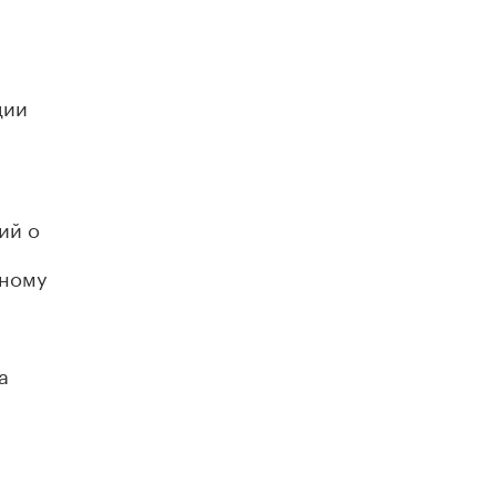
ции
ий о
сному
а
ии