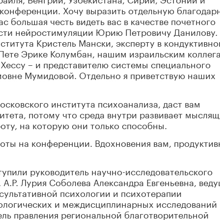
 конференции. Хочу выразить отдельную благодар
ас большая честь видеть вас в качестве почетного
ласти нейростимуляции Юрию Петровичу Данилову.
ститута Кристель Мански, эксперту в кондуктивно
 Пете Эрике Колумбан, нашим израильским коллег
 Хессу – и представителю системы специального
мовне Мумидовой. Отдельно я приветствую наших
Московского института психоанализа, даст вам
итета, потому что среда внутри развивает мысля
оту, на которую они только способны.
боты на конференции. Вдохновения вам, продукти
тупили руководитель научно-исследовательского
 А.Р. Лурия Соболева Александра Евгеньевна, вед
сультативной психологии и психотерапии
хологических и междисциплинарных исследований
ель правления региональной благотворительной