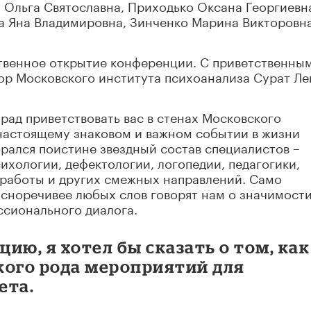
 Ольга Святославна, Приходько Оксана Георгиевн
а Яна Владимировна, Зинченко Марина Викторовна
ественное открытие конференции. С приветственны
ор Московского института психоанализа Сурат Ле
рад приветствовать вас в стенах Московского
-настоящему знаковом и важном событии в жизни
брался поистине звездный состав специалистов –
ихологии, дефектологии, логопедии, педагогики,
 работы и других смежных направлений. Само
асноречивее любых слов говорят нам о значимост
сионального диалога.
ию, я хотел бы сказать о том, как
кого рода мероприятий для
ета.