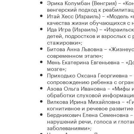
Эрика Колумбан (Венгрия) – «Ко
венгерский подход к реабилитац
Итай Хесс (Израиль) – «Модель 
качества жизни обучающихся с 
Ида Игра (Израиль) – «Израильс
детей, подростков и взрослых с
стажировки»;
Битова Анна Львовна – «Жизнеу
современном этапе»;
Мень Екатерина Евгеньевна – «Д
мозге»;
Приходько Оксана Георгиевна –
сопровождению ребенка с огран
Азова Ольга Ивановна – «Мифы 
обработки слуховой информации
Вилкова Ирина Михайловна – «Г
когнитивное и речевое развитие
Бердникович Елена Семеновна –
нарушений речи, голоса и глот
заболеваниями»;
Чечин Александр Дмитриевич – 