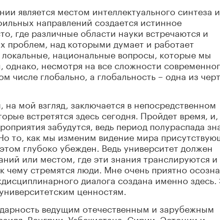
нии является местом интеллектуального синтеза и
офильных направлений создается истинное
о, где различные области науки встречаются и
 проблем, над которыми думает и работает
ть локальные, национальные вопросы, которые мы
, однако, несмотря на все сложности современно
ом числе глобально, а глобальность – одна из чер
 на мой взгляд, заключается в непосредственном
рые встретятся здесь сегодня. Пройдет время, и,
роприятия забудутся, ведь период полураспада зн
 Но то, как мы изменим видение мира присутству
в этом глубоко убежден. Ведь университет должен
аний или местом, где эти знания транслируются и
к чему стремятся люди. Мне очень приятно осозна
ждисциплинарного диалога создана именно здесь.
университетским ценностям.
одарность ведущим отечественным и зарубежным
аиля, Венгрии, Узбекистана, Сирии, Эстонии и