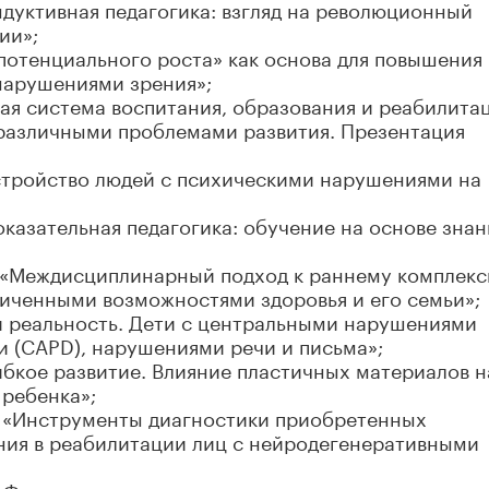
ндуктивная педагогика: взгляд на революционный
ии»;
«потенциального роста» как основа для повышения
нарушениями зрения»;
кая система воспитания, образования и реабилита
 различными проблемами развития. Презентация
стройство людей с психическими нарушениями на
оказательная педагогика: обучение на основе знан
 «Междисциплинарный подход к раннему комплек
иченными возможностями здоровья и его семьи»;
и реальность. Дети с центральными нарушениями
 (CAPD), нарушениями речи и письма»;
ибкое развитие. Влияние пластичных материалов н
 ребенка»;
 «Инструменты диагностики приобретенных
ания в реабилитации лиц с нейродегенеративными
«Факторы нарушения плода, приводящие к патолог