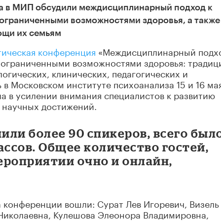
ода в МИП обсудили междисциплинарный подход к
 ограниченными возможностями здоровья, а также
ощи их семьям
тическая конференция
«Междисциплинарный подхо
 ограниченными возможностями здоровья: традиц
огических, клинических, педагогических и
 в Московском институте психоанализа 15 и 16 ма
ла в усилении внимания специалистов к развитию
 научных достижений.
ли более 90 спикеров, всего был
ассов. Общее количество гостей,
ероприятии очно и онлайн,
.
 конференции вошли: Сурат Лев Игоревич, Визель
 Николаевна, Кулешова Элеонора Владимировна,